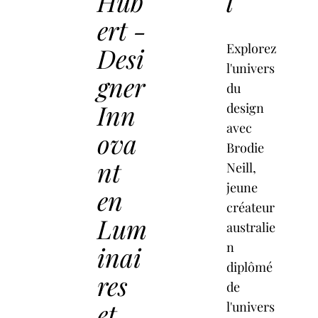
Hub
l
ert -
Explorez
Desi
l'univers
gner
du
Inn
design
avec
ova
Brodie
nt
Neill,
jeune
en
créateur
Lum
australie
n
inai
diplômé
res
de
et
l'univers