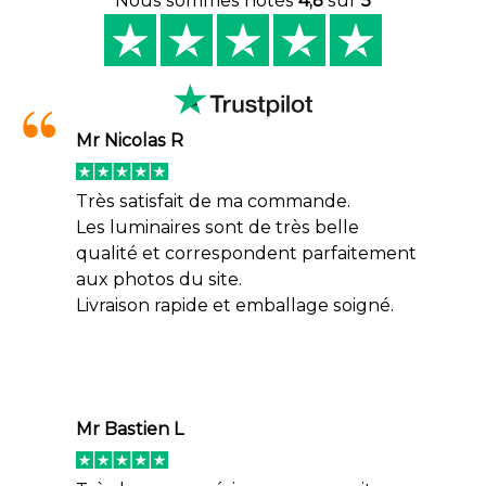
Nous sommes notés
4,8
sur
5
créations pour sublimer chaque intérieur et
chaque extérieur. Suspensions design, lampes
décoratives, appliques contemporaines ou
mobilier lumineux, chaque pièce est choisie
Mr Nicolas R
pour son identité, sa qualité de fabrication et
son caractère unique.
Très satisfait de ma commande.
Les luminaires sont de très belle
Nous croyons qu’un beau luminaire ne sert pas
qualité et correspondent parfaitement
uniquement à éclairer. Il participe pleinement
aux photos du site.
au style, au confort et à l’élégance d’un lieu.
Livraison rapide et emballage soigné.
Mr Bastien L