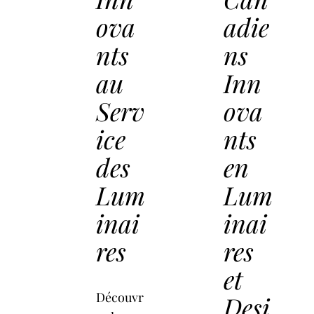
ova
adie
nts
ns
au
Inn
Serv
ova
ice
nts
des
en
Lum
Lum
inai
inai
res
res
et
Découvr
Desi