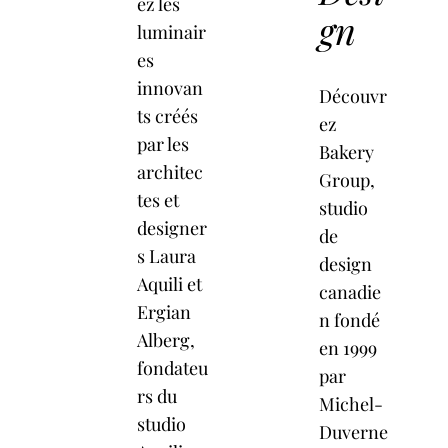
ez les
gn
luminair
es
innovan
Découvr
ts créés
ez
par les
Bakery
architec
Group,
tes et
studio
designer
de
s Laura
design
Aquili et
canadie
Ergian
n fondé
Alberg,
en 1999
fondateu
par
rs du
Michel-
studio
Duverne