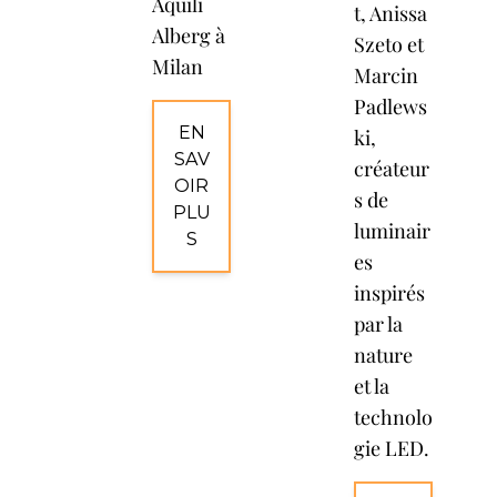
Aquili
t, Anissa
Alberg à
Szeto et
Milan
Marcin
Padlews
EN
ki,
SAV
créateur
OIR
s de
PLU
luminair
S
es
inspirés
par la
nature
et la
technolo
gie LED.