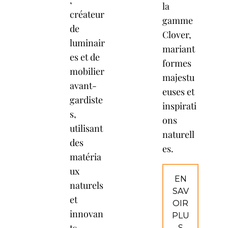
,
la
créateur
gamme
de
Clover,
luminair
mariant
es et de
formes
mobilier
majestu
avant-
euses et
gardiste
inspirati
s,
ons
utilisant
naturell
des
es.
matéria
ux
EN
naturels
SAV
et
OIR
innovan
PLU
S