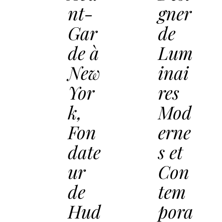
nt-
gner
Gar
de
de à
Lum
New
inai
Yor
res
k,
Mod
Fon
erne
date
s et
ur
Con
de
tem
Hud
pora