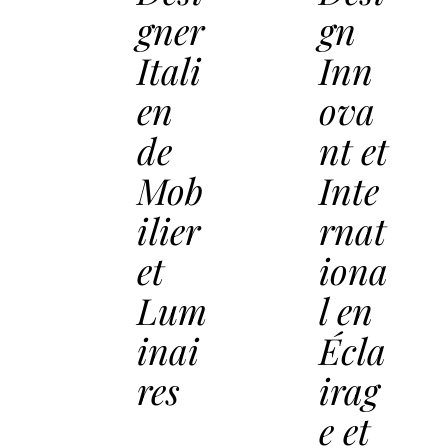
gner
gn
Itali
Inn
en
ova
de
nt et
Mob
Inte
ilier
rnat
et
iona
Lum
l en
inai
Écla
res
irag
e et