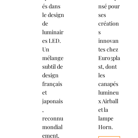
és dans
nsé pour
le design
ses
de
création
luminair
s
es LED.
innovan
Un
tes chez
mélange
Euro3pla
subtil de
st, dont
design
les
français
canapés
et
lumineu
japonais
x Airball
,
et la
reconnu
lampe
mondial
Horn.
ement.