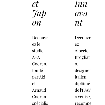
et
Inn
Jap
ova
on
nt
Découvr
Découvr
ez le
ez
studio
Alberto
A+A
Brogliat
Cooren,
o,
fondé
designer
par Aki
italien
et
diplômé
Arnaud
de l'IUAV
Cooren,
à Venise,
spécialis
récompe