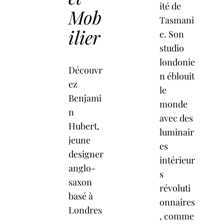
ité de
Mob
Tasmani
ilier
e. Son
studio
londonie
Découvr
n éblouit
ez
le
Benjami
monde
n
avec des
Hubert,
luminair
jeune
es
designer
intérieur
anglo-
s
saxon
révoluti
basé à
onnaires
Londres
, comme