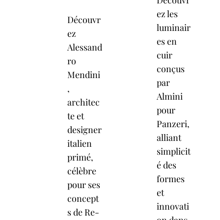
Découvr
ez les
Découvr
luminair
ez
es en
Alessand
cuir
ro
conçus
Mendini
par
,
Almini
architec
pour
te et
Panzeri,
designer
alliant
italien
simplicit
primé,
é des
célèbre
formes
pour ses
et
concept
innovati
s de Re-