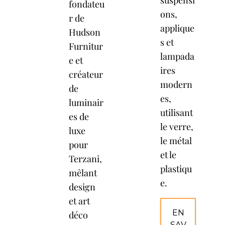
suspensi
fondateu
ons,
r de
applique
Hudson
s et
Furnitur
lampada
e et
ires
créateur
modern
de
es,
luminair
utilisant
es de
le verre,
luxe
le métal
pour
et le
Terzani,
plastiqu
mêlant
e.
design
et art
EN
déco
SAV