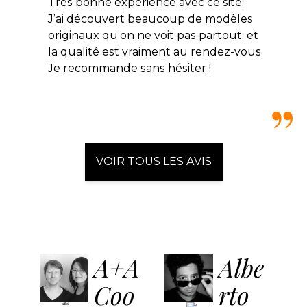
Très bonne expérience avec ce site.
J’ai découvert beaucoup de modèles
originaux qu’on ne voit pas partout, et
la qualité est vraiment au rendez-vous.
Je recommande sans hésiter !
VOIR TOUS LES AVIS
A+A
Albe
Coo
rto