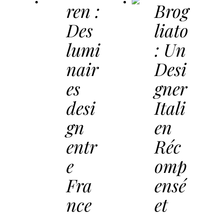
Kundalini
ren :
Brog
Des
liato
lumi
: Un
nair
Desi
es
gner
desi
Itali
gn
en
entr
Réc
e
omp
Fra
ensé
nce
et