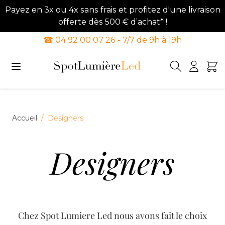
Payez en 3x ou 4x sans frais et profitez d'une livraison
offerte dès 500 € d’achat* !
☎ 04 92 00 07 26 - 7/7 de 9h à 19h
Allez au contenu
Accueil
/
Designers
Designers
Chez Spot Lumiere Led nous avons fait le choix