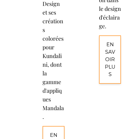
on dans
Design
le design
et ses
d'éclaira
création
ge.
s
colorées
EN
pour
SAV
Kundali
OIR
ni, dont
PLU
la
S
gamme
d'appliq
ues
Mandala
.
EN