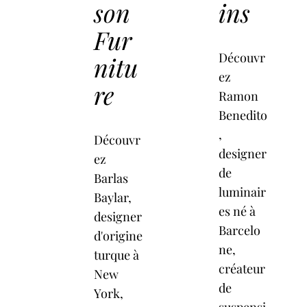
son
ins
Fur
Découvr
nitu
ez
re
Ramon
Benedito
,
Découvr
designer
ez
de
Barlas
luminair
Baylar,
es né à
designer
Barcelo
d'origine
ne,
turque à
créateur
New
de
York,