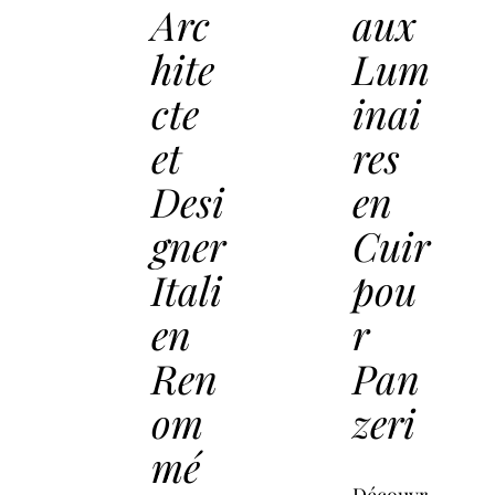
Arc
aux
hite
Lum
cte
inai
et
res
Desi
en
gner
Cuir
Itali
pou
en
r
Ren
Pan
om
zeri
mé