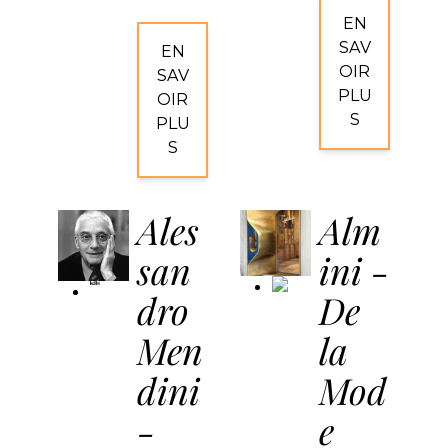
EN
SAV
EN
OIR
SAV
PLU
OIR
S
PLU
S
Ales
Alm
san
ini -
Kundalini
dro
De
Men
la
dini
Mod
-
e