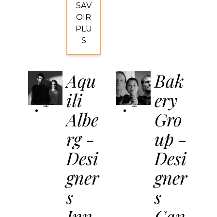
SAV
OIR
PLU
S
Aqu
Bak
ili
ery
Kundalini
Kundalini
Albe
Gro
rg -
up -
Desi
Desi
gner
gner
s
s
Inn
Can