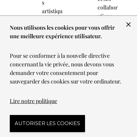
s
collabor
artistiqu
ations
es en
avec des
Nous utilisons les cookies pour vous offrir
métal et
marques
une meilleure expérience utilisateur.
sa
internati
collabor
onales
ation
Pour se conformer à la nouvelle directive
aux USA,
avec la
concernant la vie privée, nous devons vous
Japon, et
marque
demander votre consentement pour
Égypte.
avant-
sauvegarder des cookies sur votre ordinateur.
gardiste
EN
Terzani.
Lire notre politique
SAV
OIR
EN
PLU
SAV
AUTORISER LES COOKIES
S
OIR
PLU