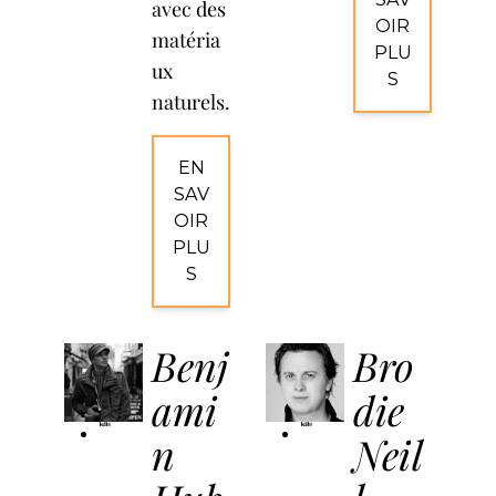
avec des
OIR
matéria
PLU
ux
S
naturels.
EN
SAV
OIR
PLU
S
Benj
Bro
ami
die
Kundalini
Kundalini
n
Neil