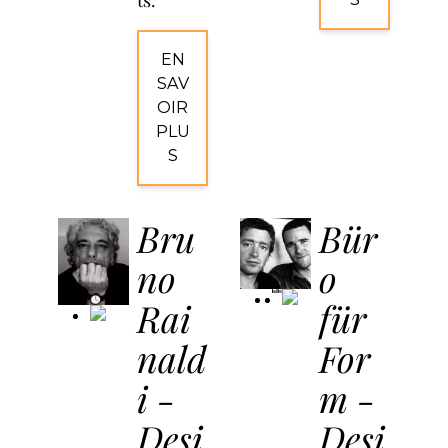
ts.
EN
SAV
OIR
PLU
S
Bru
Bür
no
o
Kundalini
Rai
für
nald
For
i -
m -
Desi
Desi