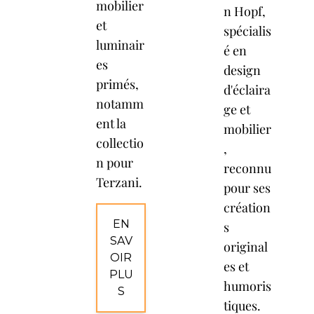
mobilier
n Hopf,
et
spécialis
luminair
é en
es
design
primés,
d'éclaira
notamm
ge et
ent la
mobilier
collectio
,
n pour
reconnu
Terzani.
pour ses
création
EN
s
SAV
original
OIR
es et
PLU
humoris
S
tiques.