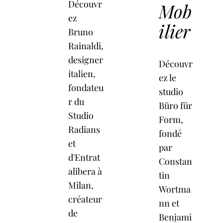
Découvr
Mob
ez
ilier
Bruno
Rainaldi,
designer
Découvr
italien,
ez le
fondateu
studio
r du
Büro für
Studio
Form,
Radians
fondé
et
par
d'Entrat
Constan
alibera à
tin
Milan,
Wortma
créateur
nn et
de
Benjami