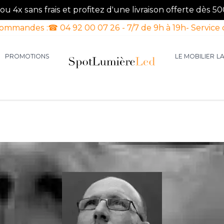
u 4x sans frais et profitez d'une livraison offerte dès 50
commandes :
☎ 04 92 00 07 26 - 7/7 de 9h à 19h
- Service 
PROMOTIONS
LE MOBILIER
L
aires d'intérieur
our la catégorie Luminaires d'extérieur
le sous-menu pour la catégorie Luminaires Luxe