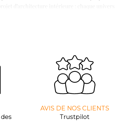
ojet d’architecture intérieure : chaque univers
tmosphère harmonieuse.
signers que nous sélectionnons imaginent des
, lignes élégantes et technologies d’éclairage
rofessionnels.
ur sublimer chaque intérieur et chaque extérieur.
 est choisie pour son identité, sa qualité de
yle, au confort et à l’élégance d’un lieu.
AVIS DE NOS CLIENTS
 des
Trustpilot