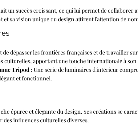
nnaît un succès croissant, ce qui lui permet de collaborer
nt et sa vision unique du design attirent l’attention de n
res
t de dépasser les frontières françaises et de travailler su
s culturelles, apportant une touche internationale à son s
mme Tripod
: Une série de luminaires d'intérieur compr
légant et fonctionnel.
he épurée et élégante du design. Ses créations se caract
r des influences culturelles diverses.