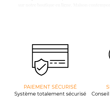
sur notre boutique en ligne. Maison contempora
mérite un éclairage c
Inspirés par les grandes capitales du desi
luminaires où l’esthétique rencontre la fonct
innovantes af
Notre objectif est simple : proposer à nos clien
Suspensions design, lampes décoratives, appl
Nous croyons qu’un beau luminaire ne sert
PAIEMENT SÉCURISÉ
S
Système totalement sécurisé
Consei