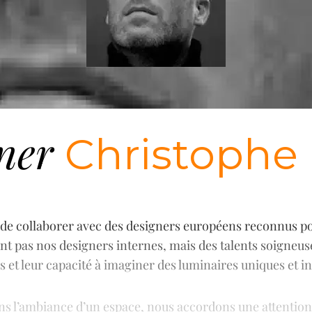
ner
Christophe P
de collaborer avec des designers européens reconnus pour 
t pas nos designers internes, mais des talents soigneuse
ns et leur capacité à imaginer des luminaires uniques et 
ans l’ambiance d’un espace, nous accordons une attention 