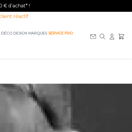
0 € d’achat* !
client réactif
A DÉCO DESIGN
MARQUES
SERVICE PRO
Afficher le sous-menu pour la catégorie La D
Afficher le sous-menu pour la catégorie Le Mobilier