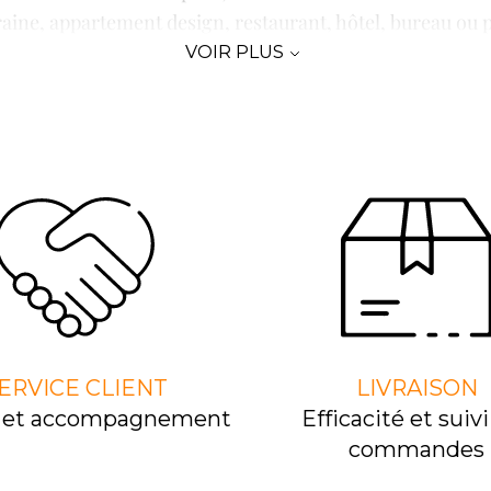
ine, appartement design, restaurant, hôtel, bureau ou pr
apable de créer une véritable émotion visuelle et une a
VOIR PLUS
gn comme
Milan
,
Paris
,
Copenhague
ou
Barcelone
, les de
ionnalité. Leur approche associe matériaux haut de gamme
in de répondre aux attentes des particuliers comme des p
ts les meilleurs designers et les plus belles créations po
iques contemporaines ou mobilier lumineux, chaque pièce
fabrication et son caractère unique.
 pas uniquement à éclairer. Il participe pleinement au st
ERVICE CLIENT
LIVRAISON
l et accompagnement
Efﬁcacité et suivi
commandes