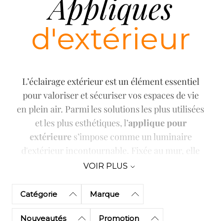
Appliques
d'extérieur
L’éclairage extérieur est un élément essentiel
pour valoriser et sécuriser vos espaces de vie
en plein air. Parmi les solutions les plus utilisées
et les plus esthétiques, l’
applique pour
extérieure
s’impose comme
un luminaire
d'extérieur
incontournable. Fixée au mur, elle
diffuse une lumière fonctionnelle ou
VOIR PLUS
décorative, tout en participant au style de votre
maison.
Catégorie
Marque
Nouveautés
Promotion