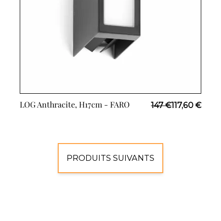
LOG Anthracite, H17cm -
FARO
Prix Spécial
147 €
117,60 €
PRODUITS SUIVANTS