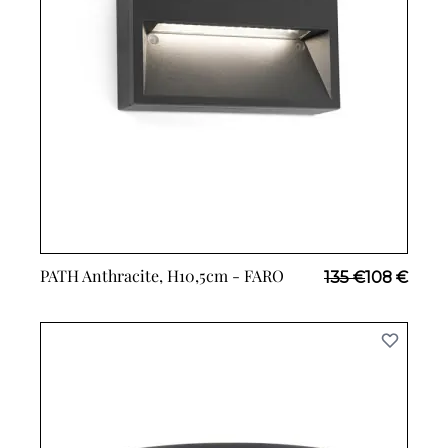
PATH Anthracite, H10,5cm -
FARO
Prix Spécial
135 €
108 €