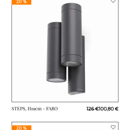
20 %
STEPS, H19cm -
FARO
Prix Spécial
126 €
100,80 €
20 %