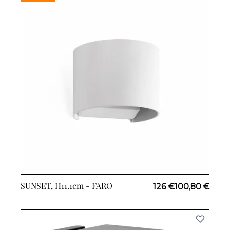
SUNSET, H11.1cm -
FARO
Prix Spécial
126 €
100,80 €