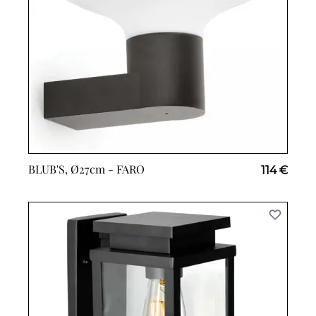
BLUB'S, Ø27cm -
FARO
114 €