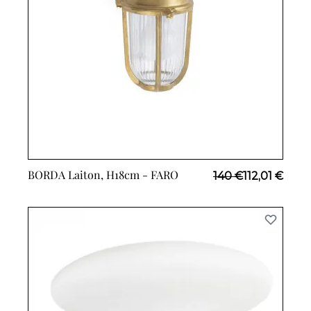
BORDA Laiton, H18cm -
FARO
Prix Spécial
140 €
112,01 €