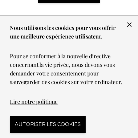
Nous utilisons les cookies pour vous offrir
Pourquoi choisir
une meilleure expérience utilisateur.
une applique
extérieure ?
Pour se conformer à la nouvelle directive
concernant la vie privée, nous devons vous
demander votre consentement pour
L’
applique extérieure
va bien au-delà de
sauvegarder des cookies sur votre ordinateur.
son rôle premier d’éclairage :
Lire notre politique
Renforcer la sécurité
: placées près
des portes, portails ou le long d’une
allée, les appliques réduisent les
AUTORISER LES COOKIES
zones d’ombre et dissuadent les