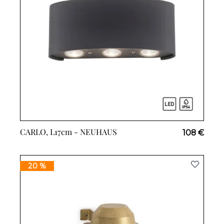
CARLO, L17cm -
NEUHAUS
108 €
20 %