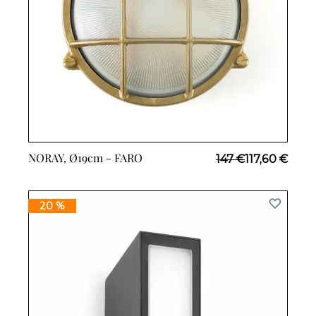
NORAY, Ø19cm -
FARO
Prix Spécial
147 €
117,60 €
20 %