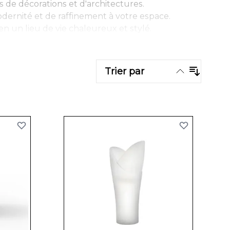
 de décorations et d'architectures.
rnité et de raffinement à votre espace.
n un lieu de vie chaleureux et stylé.
Trier par