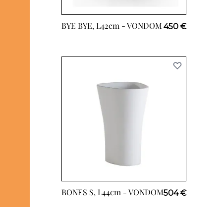
BYE BYE, L42cm -
VONDOM
450 €
BONES S, L44cm -
VONDOM
504 €