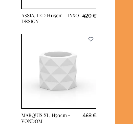
ASSIA, LED H115cm -
LYXO
420 €
DESIGN
MARQUIS XL, H50cm -
468 €
VONDOM