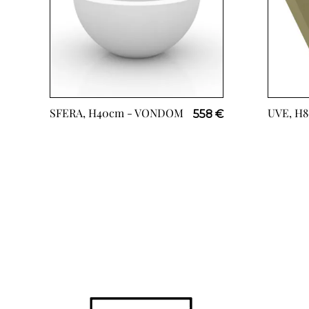
SFERA, H40cm -
VONDOM
UVE, H
558 €