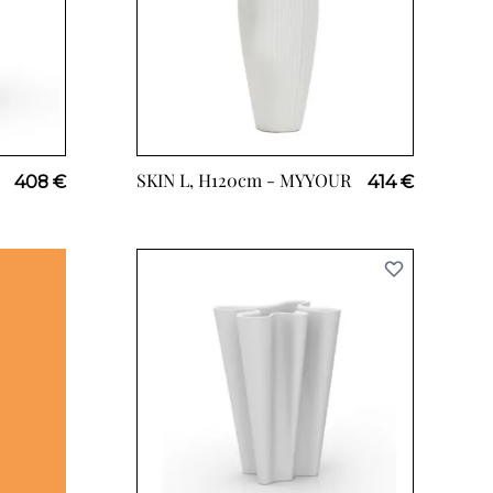
SKIN L, H120cm -
MYYOUR
408 €
414 €