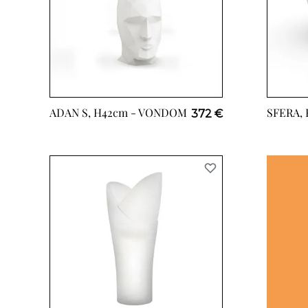
ADAN S, H42cm -
VONDOM
SFERA,
372 €