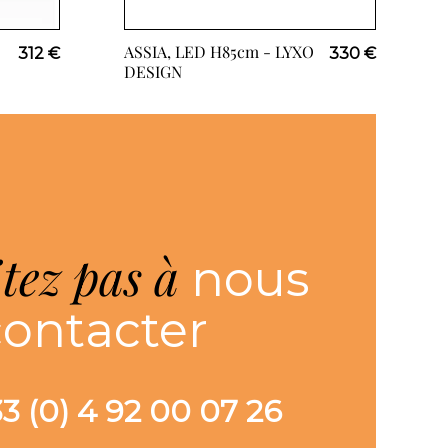
ASSIA, LED H85cm -
LYXO
312 €
330 €
DESIGN
itez pas à
nous
contacter
+33 (0) 4 92 00 07 26