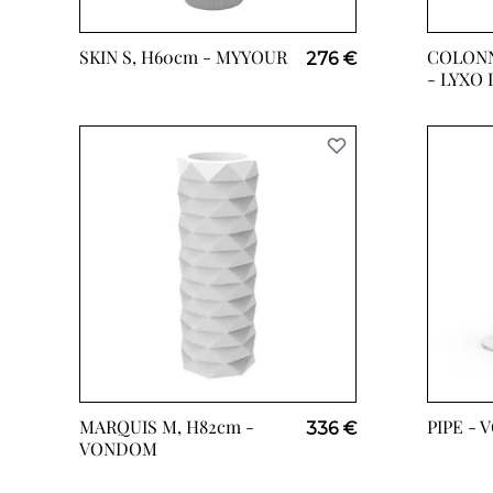
SKIN S, H60cm -
MYYOUR
COLONN
276 €
-
LYXO 
MARQUIS M, H82cm -
PIPE -
V
336 €
VONDOM