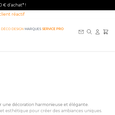
0 € d’achat* !
client réactif
A DÉCO DESIGN
MARQUES
SERVICE PRO
Afficher le sous-menu pour la catégorie La D
Afficher le sous-menu pour la catégorie Le Mobilier
r une décoration harmonieuse et élégante.
é et esthétique pour créer des ambiances uniques.