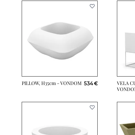
PILLOW, H35cm -
VONDOM
VELA CU
534 €
VONDO