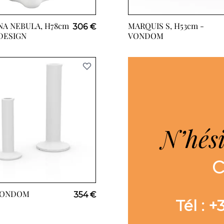
A NEBULA, H78cm
MARQUIS S, H53cm -
306 €
DESIGN
VONDOM
N’hés
ONDOM
354 €
Tél : 