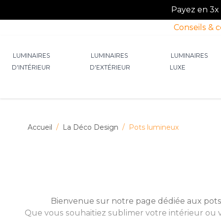
Payez en 3x o
Conseils & 
Allez au contenu
LUMINAIRES
LUMINAIRES
LUMINAIRES
D'INTÉRIEUR
D'EXTÉRIEUR
LUXE
Afficher le sous-menu pour la catégorie Lumin
Afficher le sous-menu p
Afficher 
Accueil
/
La Déco Design
/
Pots lumineux
Bienvenue sur notre page dédiée aux pots
Que vous souhaitiez sublimer votre intérieur ou 