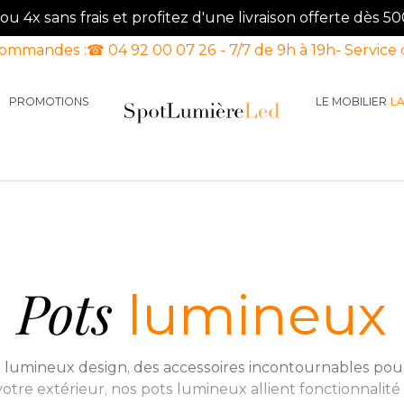
u 4x sans frais et profitez d'une livraison offerte dès 50
commandes :
☎ 04 92 00 07 26 - 7/7 de 9h à 19h
- Service 
PROMOTIONS
LE MOBILIER
L
aires d'intérieur
our la catégorie Luminaires d'extérieur
le sous-menu pour la catégorie Luminaires Luxe
Pots
lumineux
 lumineux design, des accessoires incontournables pou
votre extérieur, nos pots lumineux allient fonctionnalit