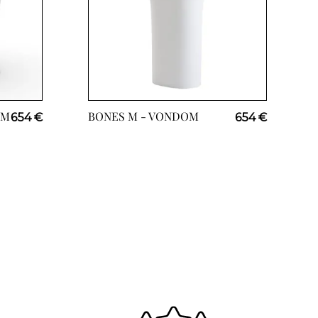
OM
BONES M -
VONDOM
654 €
654 €