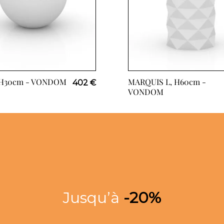
 H30cm -
VONDOM
MARQUIS L, H60cm -
402 €
VONDOM
Jusqu’à
-20%