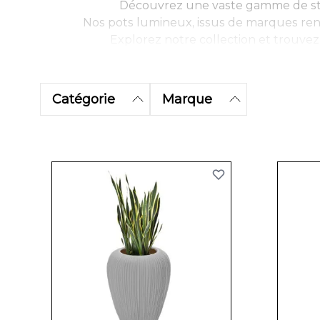
Découvrez une vaste gamme de style
Nos pots lumineux, issus de marques re
Explorez notre collection et trouvez
Catégorie
Marque