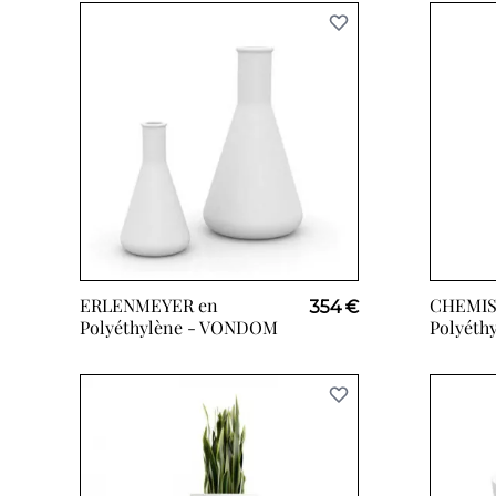
ERLENMEYER en
CHEMIS
354 €
Polyéthylène -
VONDOM
Polyéth