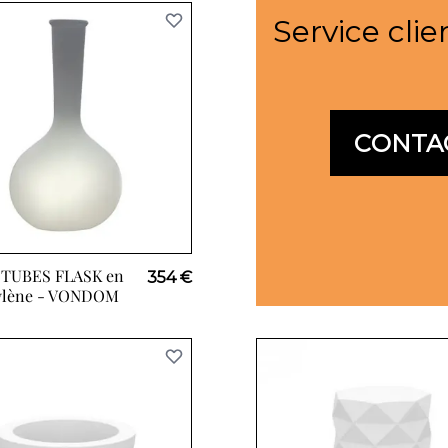
Service clie
CONTA
TUBES FLASK en
354 €
ylène -
VONDOM