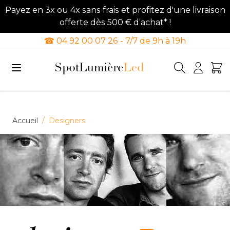
Payez en 3x ou 4x sans frais et profitez d'une livraison
offerte dès 500 € d’achat* !
☎ 04 92 00 07 26 - 7/7 de 9h à 19h
Allez au contenu
Accueil
/
Designers