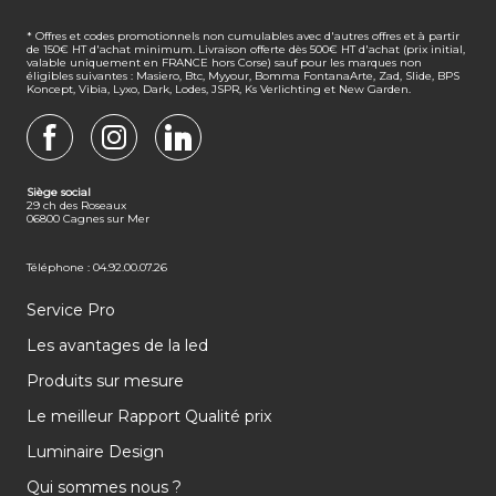
* Offres et codes promotionnels non cumulables avec d'autres offres et à partir
de 150€ HT d'achat minimum. Livraison offerte dès 500€ HT d'achat (prix initial,
valable uniquement en FRANCE hors Corse) sauf pour les marques non
éligibles suivantes : Masiero, Btc, Myyour, Bomma FontanaArte, Zad, Slide, BPS
Koncept, Vibia, Lyxo, Dark, Lodes, JSPR, Ks Verlichting et New Garden.
FACEBOOK
INSTAGRAM
LINKEDIN
Siège social
29 ch des Roseaux
06800 Cagnes sur Mer
Téléphone : 04.92.00.07.26
Service Pro
Les avantages de la led
Produits sur mesure
Le meilleur Rapport Qualité prix
Luminaire Design
Qui sommes nous ?