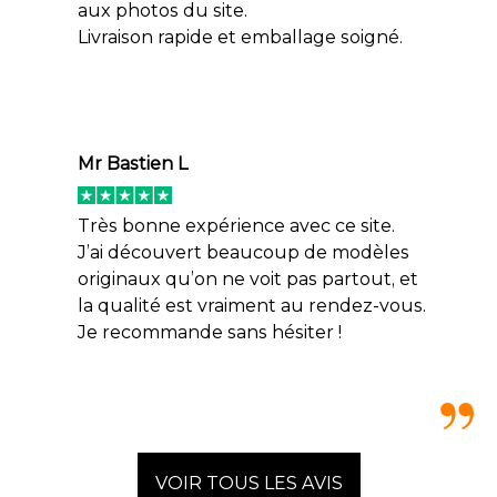
uniquement à éclairer. Il participe pleinement
aux photos du site.
au style, au confort et à l’élégance d’un lieu.
Livraison rapide et emballage soigné.
Mr Bastien L
Très bonne expérience avec ce site.
J’ai découvert beaucoup de modèles
originaux qu’on ne voit pas partout, et
la qualité est vraiment au rendez-vous.
Je recommande sans hésiter !
VOIR TOUS LES AVIS