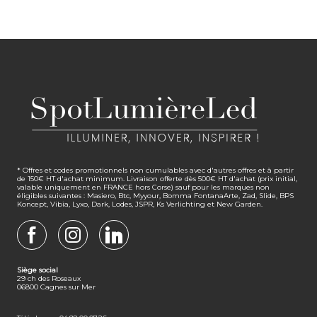
* Offres et codes promotionnels non cumulables avec d'autres offres et à partir
de 150€ HT d'achat minimum. Livraison offerte dès 500€ HT d'achat (prix initial,
valable uniquement en FRANCE hors Corse) sauf pour les marques non
éligibles suivantes : Masiero, Btc, Myyour, Bomma FontanaArte, Zad, Slide, BPS
Koncept, Vibia, Lyxo, Dark, Lodes, JSPR, Ks Verlichting et New Garden.
FACEBOOK
INSTAGRAM
LINKEDIN
Siège social
29 ch des Roseaux
06800 Cagnes sur Mer