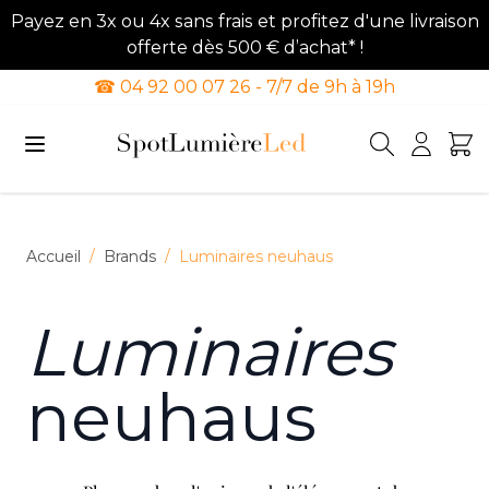
Payez en 3x ou 4x sans frais et profitez d'une livraison
offerte dès 500 € d’achat* !
☎ 04 92 00 07 26 - 7/7 de 9h à 19h
Allez au contenu
Accueil
/
Brands
/
Luminaires neuhaus
Luminaires
neuhaus