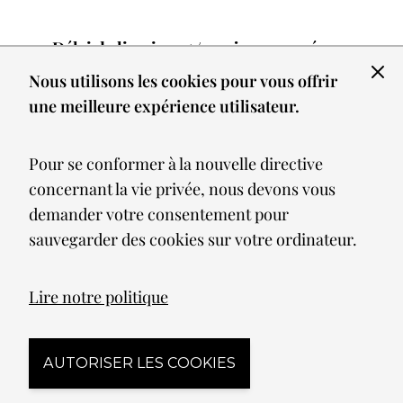
Délai de livraison +/- 10 jours ouvrés
Nous utilisons les cookies pour vous offrir
Neuhaus
est une marque de luminaires
une meilleure expérience utilisateur.
reconnue pour son engagement envers
l'innovation et le
design contemporain
.
Pour se conformer à la nouvelle directive
Offrant une gamme variée de produits,
concernant la vie privée, nous devons vous
Neuhaus est le choix idéal pour ceux qui
demander votre consentement pour
recherchent un éclairage qui allie
sauvegarder des cookies sur votre ordinateur.
fonctionnalité et esthétique. Que vous
soyez un architecte, un décorateur
Lire notre politique
d'intérieur ou un particulier passionné
par le design, les luminaires Neuhaus
apporteront une touche d'élégance et de
AUTORISER LES COOKIES
modernité à n'importe quel espace.