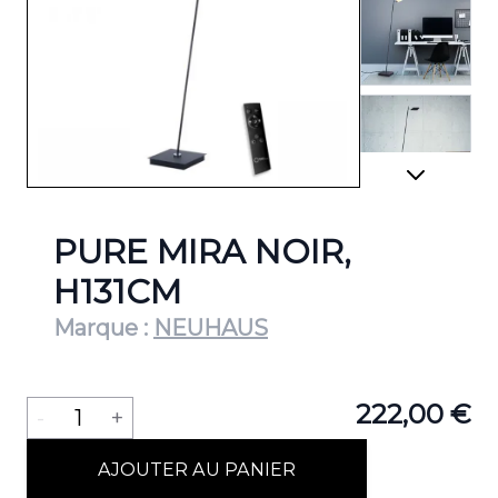
View lar
View lar
PURE MIRA NOIR,
H131CM
Marque :
NEUHAUS
View lar
Quantité
222,00 €
-
1
+
View lar
AJOUTER AU PANIER