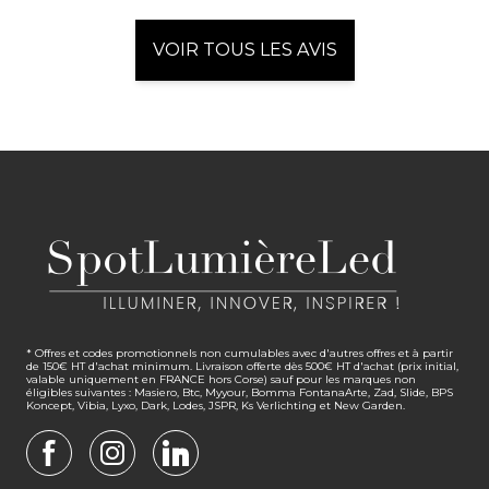
VOIR TOUS LES AVIS
* Offres et codes promotionnels non cumulables avec d'autres offres et à partir
de 150€ HT d'achat minimum. Livraison offerte dès 500€ HT d'achat (prix initial,
valable uniquement en FRANCE hors Corse) sauf pour les marques non
éligibles suivantes : Masiero, Btc, Myyour, Bomma FontanaArte, Zad, Slide, BPS
Koncept, Vibia, Lyxo, Dark, Lodes, JSPR, Ks Verlichting et New Garden.
FACEBOOK
INSTAGRAM
LINKEDIN