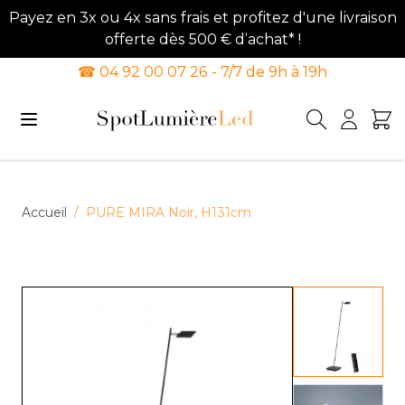
Payez en 3x ou 4x sans frais et profitez d'une livraison
offerte dès 500 € d’achat* !
☎ 04 92 00 07 26 - 7/7 de 9h à 19h
Allez au contenu
Accueil
/
PURE MIRA Noir, H131cm
View lar
View lar