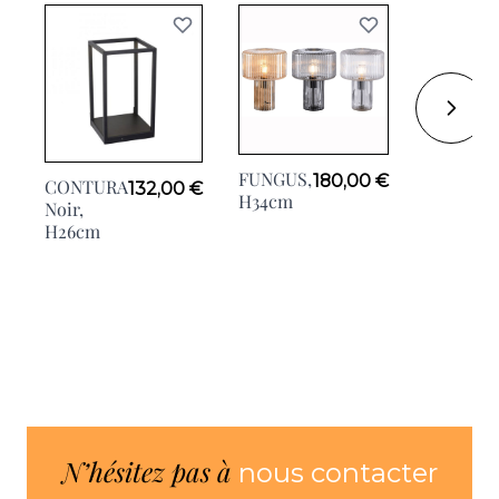
FUNGUS,
180,00 €
CONTURA
132,00 €
CONTUR
H34cm
Noir,
Noir,
H26cm
L105cm
N’hésitez pas à
nous contacter