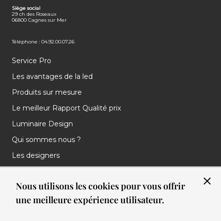
Siège social
29 ch des Roseaux
06800 Cagnes sur Mer
Téléphone : 04.92.00.07.26
Service Pro
Les avantages de la led
Produits sur mesure
Le meilleur Rapport Qualité prix
Luminaire Design
Qui sommes nous ?
Les designers
Les marques
Nous utilisons les cookies pour vous offrir
Nos réalisations
une meilleure expérience utilisateur.
Nos Clients
Les nouveautés