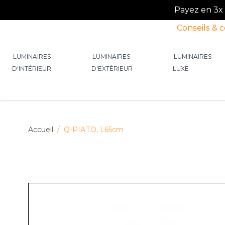
Payez en 3x o
Conseils & 
Allez au contenu
LUMINAIRES
LUMINAIRES
LUMINAIRES
D'INTÉRIEUR
D'EXTÉRIEUR
LUXE
Afficher le sous-menu pour la catégorie Lumin
Afficher le sous-menu p
Afficher 
Accueil
/
Q-PIATO, L65cm