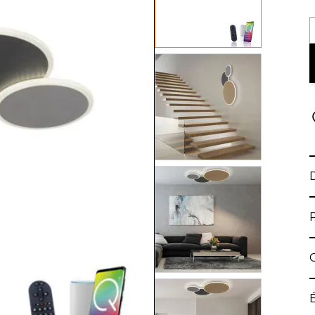
View larger image
View larger image
View larger image