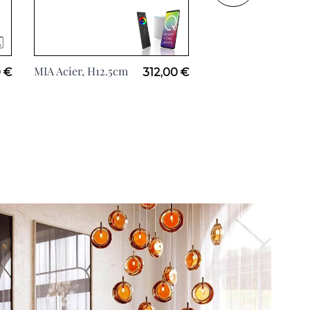
MIA Acier, H12.5cm
MIA Anthracite,
 €
312,00 €
H12.5cm