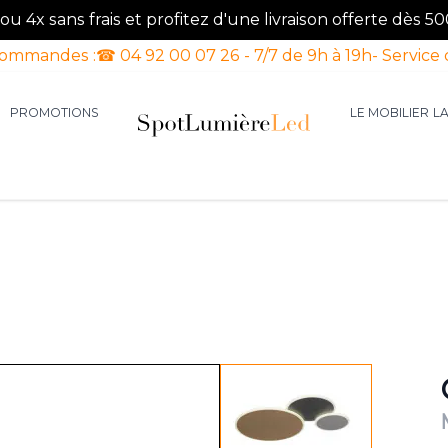
u 4x sans frais et profitez d'une livraison offerte dès 50
commandes :
☎ 04 92 00 07 26 - 7/7 de 9h à 19h
- Service 
PROMOTIONS
LE MOBILIER
L
aires d'intérieur
our la catégorie Luminaires d'extérieur
le sous-menu pour la catégorie Luminaires Luxe
View larger image