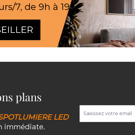
urs/7, de 9h à 19h
EILLER
bons plans
Adresse email
SPOTLUMIERE LED
on immédiate.