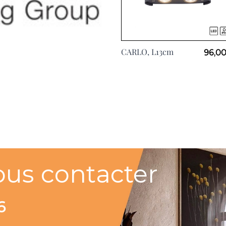
CARLO, L13cm
96,00
ous contacter
6