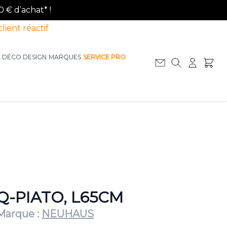
0 € d’achat* !
client réactif
A DÉCO DESIGN
MARQUES
SERVICE PRO
Afficher le sous-menu pour la catégorie La D
Afficher le sous-menu pour la catégorie Le Mobilier
Q-PIATO, L65CM
Marque :
NEUHAUS