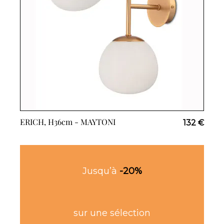
ERICH, H36cm -
MAYTONI
132 €
Jusqu’à
-20%
sur une sélection