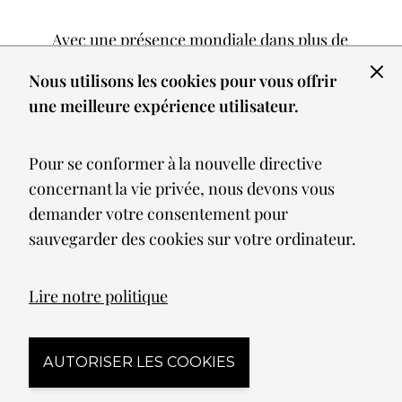
Avec une présence mondiale dans plus de
32 pays, y compris le Moyen-Orient, et
Nous utilisons les cookies pour vous offrir
une participation aux salons
une meilleure expérience utilisateur.
internationaux les plus prestigieux,
Maytoni s'est imposée comme un leader
Pour se conformer à la nouvelle directive
incontournable en Europe.
concernant la vie privée, nous devons vous
Elle a développé une gamme de lampes
demander votre consentement pour
classiques dont les lustres en cristal, puis
sauvegarder des cookies sur votre ordinateur.
elle a évolué vers des design plus
modernes et décoratifs.
Cette société travaille constamment pour
Lire notre politique
trouver des solutions d’éclairages
adaptées à tous les espaces, afin de
AUTORISER LES COOKIES
satisfaire chaque client en lui offrant le
plus grand choix de produits possibles.