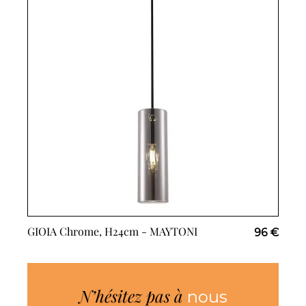
GIOIA Chrome, H24cm -
MAYTONI
96 €
N’hésitez pas à
nous