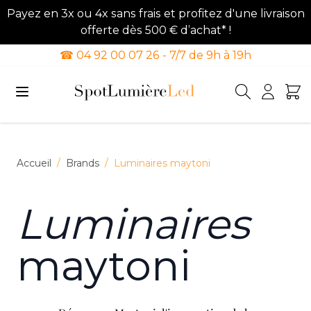
Payez en 3x ou 4x sans frais et profitez d'une livraison
offerte dès 500 € d’achat* !
☎ 04 92 00 07 26 - 7/7 de 9h à 19h
Allez au contenu
Accueil
/
Brands
/
Luminaires maytoni
Luminaires
maytoni