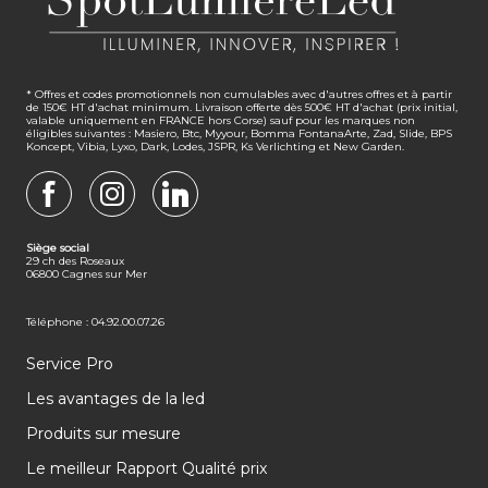
* Offres et codes promotionnels non cumulables avec d'autres offres et à partir
de 150€ HT d'achat minimum. Livraison offerte dès 500€ HT d'achat (prix initial,
valable uniquement en FRANCE hors Corse) sauf pour les marques non
éligibles suivantes : Masiero, Btc, Myyour, Bomma FontanaArte, Zad, Slide, BPS
Koncept, Vibia, Lyxo, Dark, Lodes, JSPR, Ks Verlichting et New Garden.
FACEBOOK
INSTAGRAM
LINKEDIN
Siège social
29 ch des Roseaux
06800 Cagnes sur Mer
Téléphone : 04.92.00.07.26
Service Pro
Les avantages de la led
Produits sur mesure
Le meilleur Rapport Qualité prix