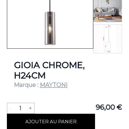
View lar
GIOIA CHROME,
H24CM
Marque :
MAYTONI
Quantité
96,00 €
-
1
+
AJOUTER AU PANIER