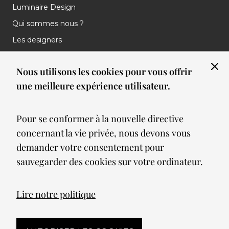
Luminaire Design
Qui sommes nous ?
Les designers
Les marques
Nous utilisons les cookies pour vous offrir
Nos réalisations
une meilleure expérience utilisateur.
Nos Clients
Les nouveautés
Pour se conformer à la nouvelle directive
Meilleures ventes
concernant la vie privée, nous devons vous
Blog
demander votre consentement pour
sauvegarder des cookies sur votre ordinateur.
© 2026 Spot lumiere led. All Rights Reserved
Lire notre politique
Mentions légales