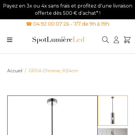
Payez en 3x ou 4x sans frais et profitez d'une livraison
offerte dès 500 € d’achat* !
☎ 04 92 00 07 26 - 7/7 de 9h à 19h
Allez au contenu
Accueil
/
GIOIA Chrome, H24cm
View lar
View lar