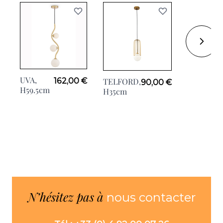
UVA,
GIOIA Or,
162,00 €
TELFORD,
90,00 €
H59.5cm
H24cm
H35cm
N’hésitez pas à
nous contacter