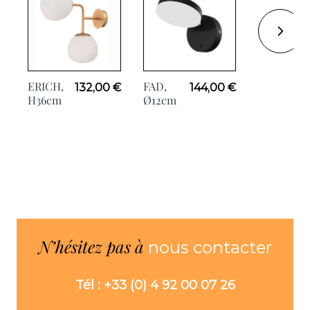
ERICH,
FAD,
ERICH,
132,00 €
144,00 €
H36cm
Ø12cm
H27cm
N’hésitez pas à
nous contacter
Tél : +33 (0) 4 92 00 07 26