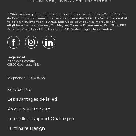
* Offres et codes promotionnels non cumulables avec d'autres offres et à partir
de 150€ HT d'achat minimum. Livraison offerte dès 500€ HT d'achat (prix initial,
valable uniquement en FRANCE hors Corse) sauf pour les marques non
éligibles suivantes : Masiero, Btc, Myyour, Bomma FontanaArte, Zad, Slide, BPS
Koncept, Vibia, Lyxo, Dark, Lodes, JSPR, Ks Verlichting et New Garden.
FACEBOOK
INSTAGRAM
LINKEDIN
Siège social
29 ch des Roseaux
06800 Cagnes sur Mer
Téléphone : 04.92.00.07.26
Service Pro
Les avantages de la led
Produits sur mesure
Le meilleur Rapport Qualité prix
Luminaire Design