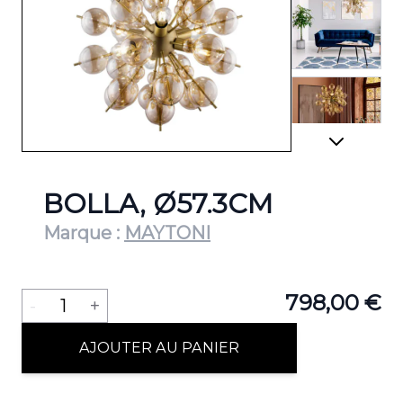
View lar
View lar
BOLLA, Ø57.3CM
Marque :
MAYTONI
Quantité
798,00 €
-
1
+
AJOUTER AU PANIER