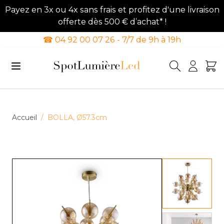
Payez en 3x ou 4x sans frais et profitez d'une livraison
offerte dès 500 € d’achat* !
☎ 04 92 00 07 26 - 7/7 de 9h à 19h
Allez au contenu
Accueil
/
BOLLA, Ø57.3cm
View lar
View lar