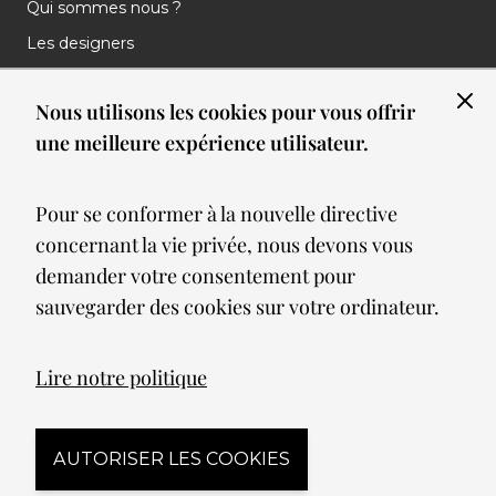
Qui sommes nous ?
Les designers
Les marques
Nous utilisons les cookies pour vous offrir
Nos réalisations
une meilleure expérience utilisateur.
Nos Clients
Les nouveautés
Pour se conformer à la nouvelle directive
Meilleures ventes
concernant la vie privée, nous devons vous
Blog
demander votre consentement pour
sauvegarder des cookies sur votre ordinateur.
© 2026 Spot lumiere led. All Rights Reserved
Lire notre politique
Mentions légales
AUTORISER LES COOKIES
Conditions générales