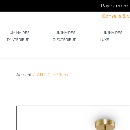
Payez en 3x o
Conseils & 
Allez au contenu
LUMINAIRES
LUMINAIRES
LUMINAIRES
D'INTÉRIEUR
D'EXTÉRIEUR
LUXE
Afficher le sous-menu pour la catégorie Lumin
Afficher le sous-menu p
Afficher 
Accueil
/
ANTIC, H39cm