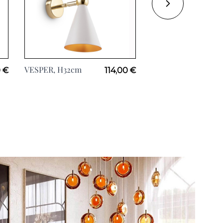
VESPER, H32cm
TRAME, H20cm
 €
114,00 €