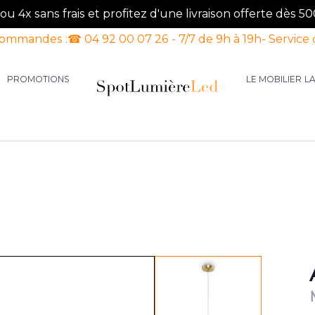
u 4x sans frais et profitez d'une livraison offerte dès 50
commandes :
☎ 04 92 00 07 26 - 7/7 de 9h à 19h
- Service 
PROMOTIONS
LE MOBILIER
L
aires d'intérieur
our la catégorie Luminaires d'extérieur
le sous-menu pour la catégorie Luminaires Luxe
View larger image