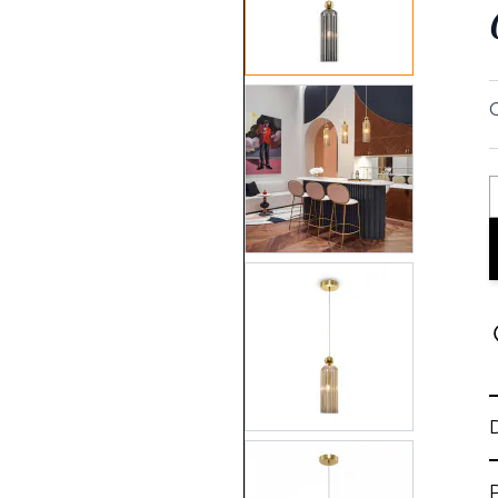
View larger image
View larger image
View larger image