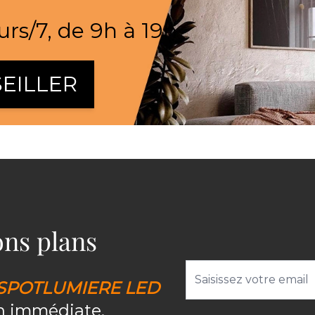
urs/7, de 9h à 19h
EILLER
bons plans
Adresse email
SPOTLUMIERE LED
on immédiate.