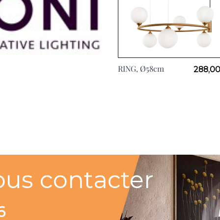
RING, Ø58cm
288,00
ous contacter
6