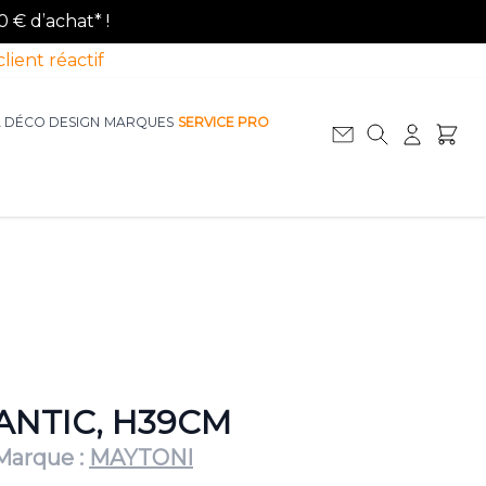
0 € d’achat* !
client réactif
A DÉCO DESIGN
MARQUES
SERVICE PRO
Afficher le sous-menu pour la catégorie La D
Afficher le sous-menu pour la catégorie Le Mobilier
ANTIC, H39CM
Marque :
MAYTONI