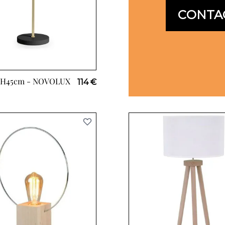
CONTA
 H45cm -
NOVOLUX
114 €