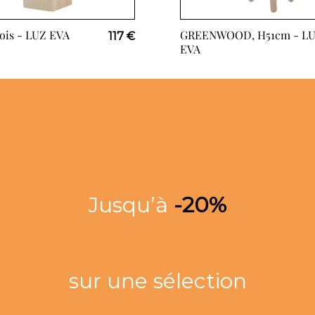
ois -
LUZ EVA
GREENWOOD, H51cm -
L
117 €
EVA
Jusqu’à
-20%
sur une sélection