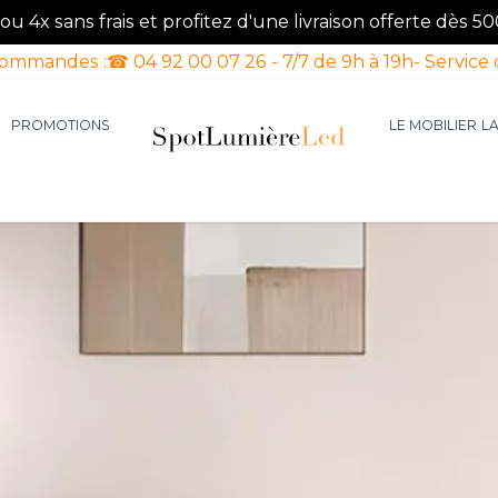
u 4x sans frais et profitez d'une livraison offerte dès 50
commandes :
☎ 04 92 00 07 26 - 7/7 de 9h à 19h
- Service 
PROMOTIONS
LE MOBILIER
L
aires d'intérieur
our la catégorie Luminaires d'extérieur
le sous-menu pour la catégorie Luminaires Luxe