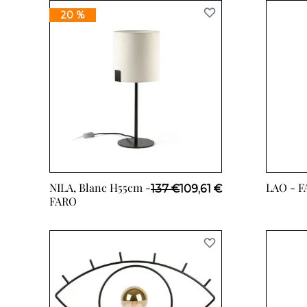
20 %
NILA, Blanc H55cm -
LAO -
F
Prix Spécial
137 €
109,61 €
FARO