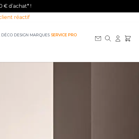
0 € d’achat* !
client réactif
A DÉCO DESIGN
MARQUES
SERVICE PRO
Afficher le sous-menu pour la catégorie La D
Afficher le sous-menu pour la catégorie Le Mobilier