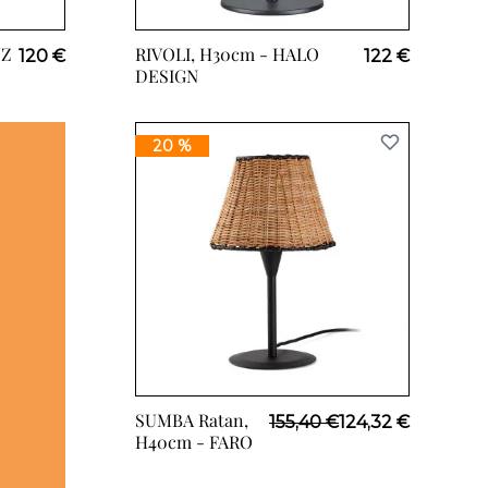
UZ
RIVOLI, H30cm -
HALO
120 €
122 €
DESIGN
20 %
SUMBA Ratan,
Prix Spécial
155,40 €
124,32 €
H40cm -
FARO