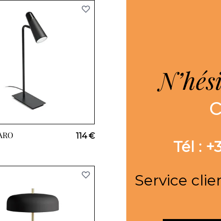
N’hés
ARO
114 €
Tél : 
Service clie