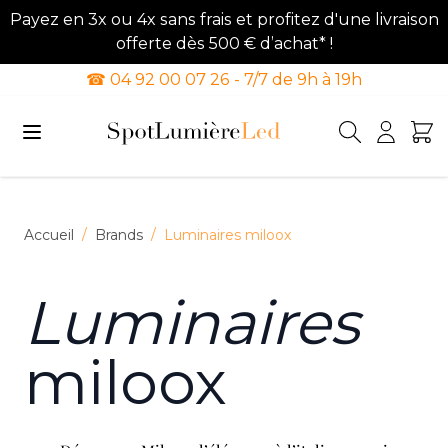
Payez en 3x ou 4x sans frais et profitez d'une livraison
offerte dès 500 € d’achat* !
☎ 04 92 00 07 26 - 7/7 de 9h à 19h
Allez au contenu
Accueil
/
Brands
/
Luminaires miloox
Luminaires
miloox