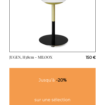
JUGEN, H38cm -
MILOOX
150 €
Jusqu’à
-20%
sur une sélection