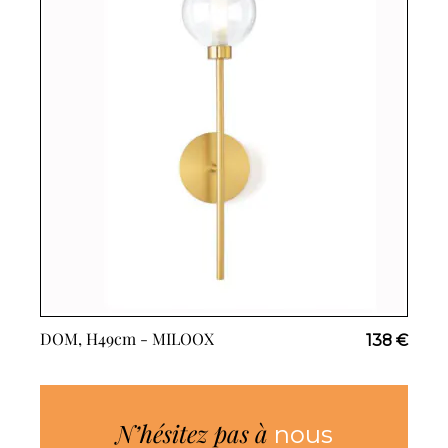
DOM, H49cm -
MILOOX
138 €
N’hésitez pas à
nous