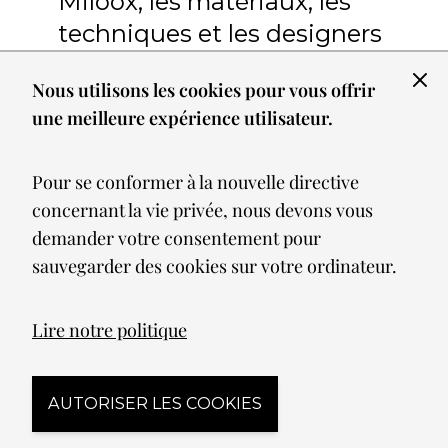
Miloox, les matériaux, les
techniques et les designers
Nous utilisons les cookies pour vous offrir
Tous les luminaires présentés associent la
une meilleure expérience utilisateur.
combinaison de matériaux tendance pour
proposer des produits vintage.
Ces matériaux sont judicieusement
Pour se conformer à la nouvelle directive
sélectionnés pour susciter des sensations
concernant la vie privée, nous devons vous
et créer des ambiances chaleureuses au
demander votre consentement pour
sein de l’espace dans lequel nous vivons.
sauvegarder des cookies sur votre ordinateur.
Pour la plupart, ils sont traditionnels
comme le bois, le cuivre, le métal
Lire notre politique
transparent ou peint ou l’acier. Le laiton,
composé essentiellement de cuivre et de
zinc a pour qualités la malléabilité, la
AUTORISER LES COOKIES
ductilité et la résistance à la corrosion.