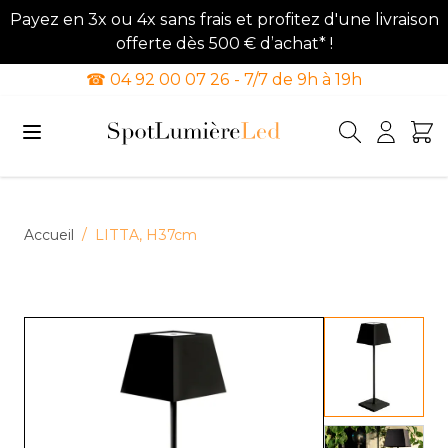
Payez en 3x ou 4x sans frais et profitez d'une livraison
offerte dès 500 € d’achat* !
☎ 04 92 00 07 26 - 7/7 de 9h à 19h
Allez au contenu
Accueil
/
LITTA, H37cm
View lar
View lar