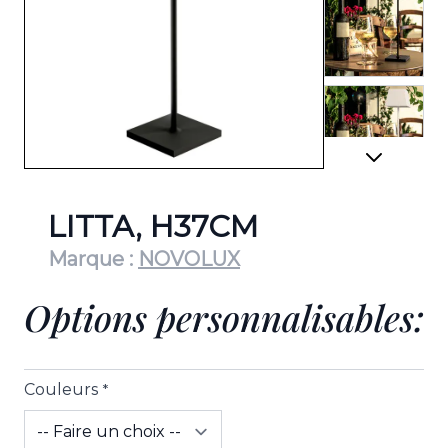
View lar
View lar
LITTA, H37CM
Marque :
NOVOLUX
Options personnalisables:
View lar
Couleurs
*
View lar