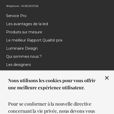
Téléphone : 04.92.00.07.26
Service Pro
Les avantages de la led
Produits sur mesure
Le meilleur Rapport Qualité prix
Luminaire Design
Qui sommes nous ?
Les designers
Les marques
Nous utilisons les cookies pour vous offrir
Nos réalisations
une meilleure expérience utilisateur.
Nos Clients
Les nouveautés
Pour se conformer à la nouvelle directive
Meilleures ventes
concernant la vie privée, nous devons vous
Blog