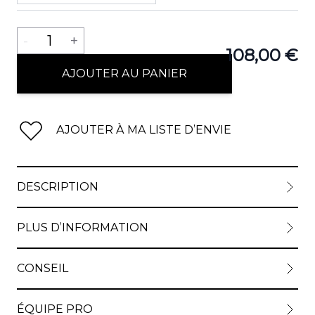
Quantité
-
1
+
108,00 €
View lar
AJOUTER AU PANIER
AJOUTER À MA LISTE D’ENVIE
DESCRIPTION
PLUS D’INFORMATION
CONSEIL
ÉQUIPE PRO