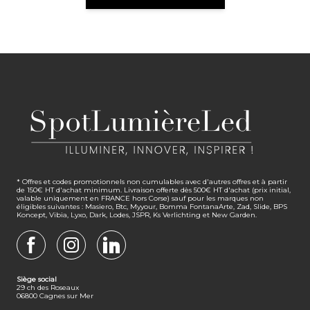
* Offres et codes promotionnels non cumulables avec d'autres offres et à partir
de 150€ HT d'achat minimum. Livraison offerte dès 500€ HT d'achat (prix initial,
valable uniquement en FRANCE hors Corse) sauf pour les marques non
éligibles suivantes : Masiero, Btc, Myyour, Bomma FontanaArte, Zad, Slide, BPS
Koncept, Vibia, Lyxo, Dark, Lodes, JSPR, Ks Verlichting et New Garden.
FACEBOOK
INSTAGRAM
LINKEDIN
Siège social
29 ch des Roseaux
06800 Cagnes sur Mer