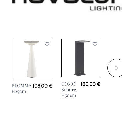
COMO
180,00 €
BLOMMA,
108,00 €
COMO
Solaire,
H29cm
SOLAIRE
H50cm
Anthraci
H50cm