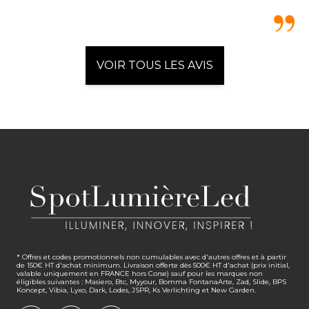
VOIR TOUS LES AVIS
* Offres et codes promotionnels non cumulables avec d'autres offres et à partir
de 150€ HT d'achat minimum. Livraison offerte dès 500€ HT d'achat (prix initial,
valable uniquement en FRANCE hors Corse) sauf pour les marques non
éligibles suivantes : Masiero, Btc, Myyour, Bomma FontanaArte, Zad, Slide, BPS
Koncept, Vibia, Lyxo, Dark, Lodes, JSPR, Ks Verlichting et New Garden.