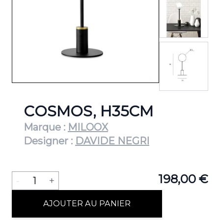
View lar
COSMOS, H35CM
Marque :
MILOOX
Designer :
DAVIDE NEGRI
Quantité
198,00 €
-
1
+
AJOUTER AU PANIER