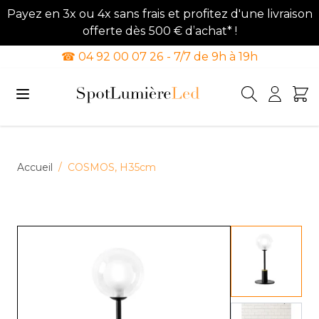
Payez en 3x ou 4x sans frais et profitez d'une livraison
offerte dès 500 € d’achat* !
☎ 04 92 00 07 26 - 7/7 de 9h à 19h
Allez au contenu
Accueil
/
COSMOS, H35cm
View lar
View lar