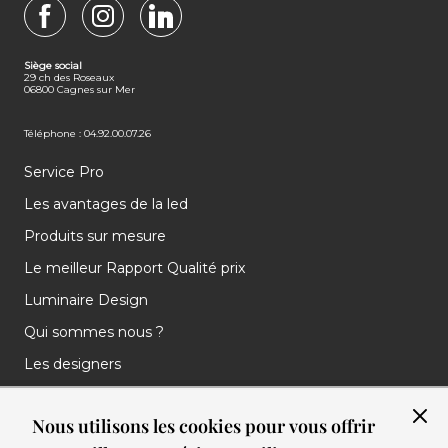
FACEBOOK
INSTAGRAM
LINKEDIN
Siège social
29 ch des Roseaux
06800 Cagnes sur Mer
Téléphone : 04.92.00.07.26
Service Pro
Les avantages de la led
Produits sur mesure
Le meilleur Rapport Qualité prix
Luminaire Design
Qui sommes nous ?
Les designers
Les marques
Nous utilisons les cookies pour vous offrir
Nos réalisations