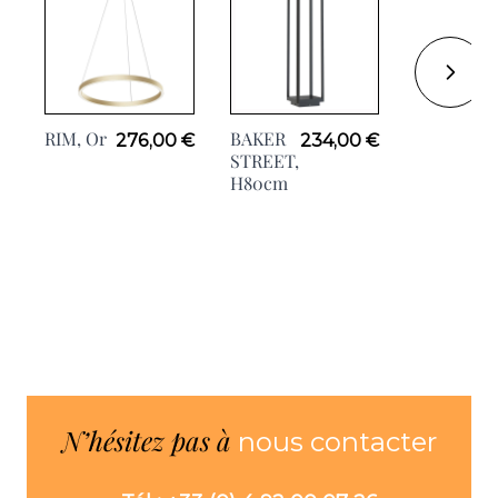
RIM, Or
BAKER
RIM
276,00 €
234,00 €
STREET,
TRIPLE
H80cm
Noir,
Ø80cm
N’hésitez pas à
nous contacter