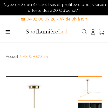
Payez en 3x ou 4x sans frais et profitez d'une livraison
offerte dès 500 € d’achat* !
☎ 04 92 00 07 26 - 7/7 de 9h à 19h
Allez au contenu
Accueil
/
AXIS, H82.5cm
View lar
View lar