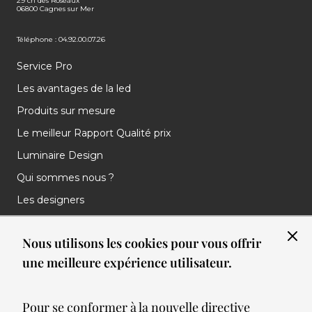
29 ch des Roseaux
06800 Cagnes sur Mer
Téléphone : 04.92.00.07.26
Service Pro
Les avantages de la led
Produits sur mesure
Le meilleur Rapport Qualité prix
Luminaire Design
Qui sommes nous ?
Les designers
Les marques
Nous utilisons les cookies pour vous offrir
Nos réalisations
une meilleure expérience utilisateur.
Nos Clients
Les nouveautés
Pour se conformer à la nouvelle directive
Meilleures ventes