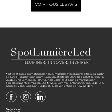
VOIR TOUS LES AVIS
* Offres et codes promotionnels non cumulables avec d'autres offres et à partir
de 150€ HT d'achat minimum. Livraison offerte dès 500€ HT d'achat (prix initial,
valable uniquement en FRANCE hors Corse) sauf pour les marques non
éligibles suivantes : Masiero, Btc, Myyour, Bomma FontanaArte, Zad, Slide, BPS
Koncept, Vibia, Lyxo, Dark, Lodes, JSPR, Ks Verlichting et New Garden.
FACEBOOK
INSTAGRAM
LINKEDIN
Siège social