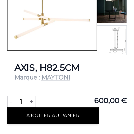
View lar
AXIS, H82.5CM
Marque :
MAYTONI
Quantité
600,00 €
-
1
+
AJOUTER AU PANIER