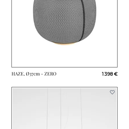
HAZE, Ø37cm -
ZERO
1 398 €