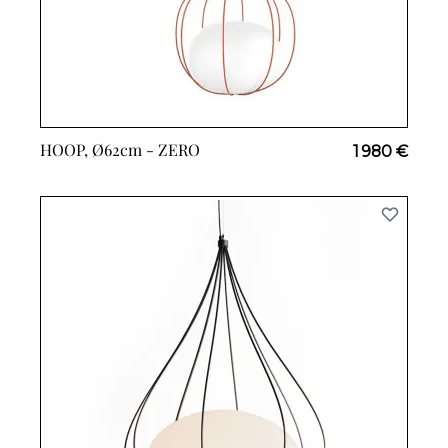
HOOP, Ø62cm -
ZERO
1 980 €