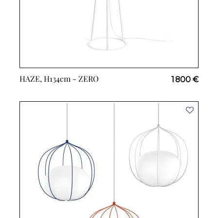
HAZE, H134cm -
ZERO
1 800 €