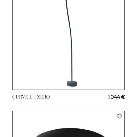
CURVE L -
ZERO
1 044 €