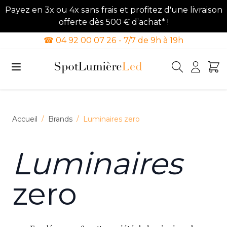
Payez en 3x ou 4x sans frais et profitez d'une livraison
offerte dès 500 € d’achat* !
☎ 04 92 00 07 26 - 7/7 de 9h à 19h
Allez au contenu
Accueil
/
Brands
/
Luminaires zero
Luminaires
zero