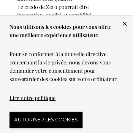
Le credo de Zero pourrait être
innovation, qualité et durabilité.
C’est un mariage heureux et réussi entre
Nous utilisons les cookies pour vous offrir
l’esthétique et la technique et les lampes
une meilleure expérience utilisateur.
sont conçues aussi bien pour l’intérieur
que pour l’extérieur.
Pour se conformer à la nouvelle directive
Zero réalise également des plans
concernant la vie privée, nous devons vous
d’éclairement pour les entreprises et les
demander votre consentement pour
collectivités.
sauvegarder des cookies sur votre ordinateur.
On la retrouve pour éclairer des
bibliothèques, des salles de réunion, des
Lire notre politique
comptoirs de sociétés, des halls de
réception notamment d’hôtels, des
bureaux ou des magasins.
AUTORISER LES COOKIES
Elle exporte ses produits dans le monde
entier tout en restant écologiquement