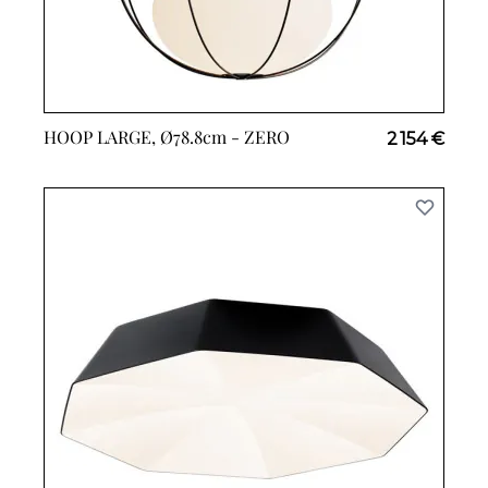
HOOP LARGE, Ø78.8cm -
ZERO
2 154 €