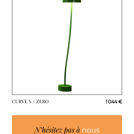
CURVE S -
ZERO
1 044 €
N’hésitez pas à
nous