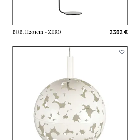
BOB, H201cm -
ZERO
2 382 €