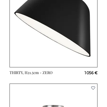
THIRTY, H21.5cm -
ZERO
1 056 €