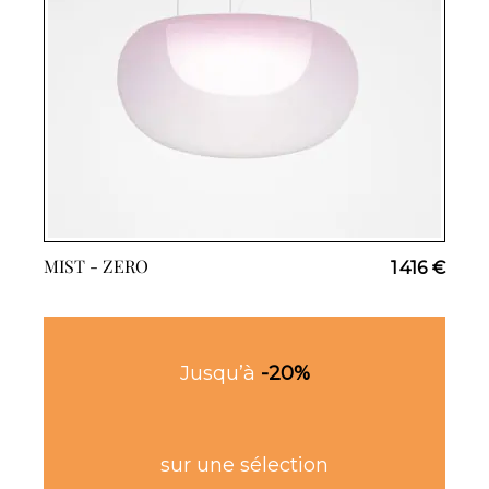
MIST -
ZERO
1 416 €
Jusqu’à
-20%
sur une sélection