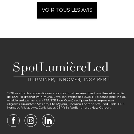
VOIR TOUS LES AVIS
* Offres et codes promotionnels non cumulables avec d'autres offres et à partir
de 150€ HT d'achat minimum. Livraison offerte dès 500€ HT d'achat (prix initial,
valable uniquement en FRANCE hors Corse) sauf pour les marques non
éligibles suivantes : Masiero, Btc, Myyour, Bomma FontanaArte, Zad, Slide, BPS
Koncept, Vibia, Lyxo, Dark, Lodes, JSPR, Ks Verlichting et New Garden.
FACEBOOK
INSTAGRAM
LINKEDIN