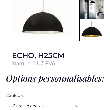
View lar
ECHO, H25CM
Marque :
LUZ EVA
Options personnalisables:
Couleurs
*