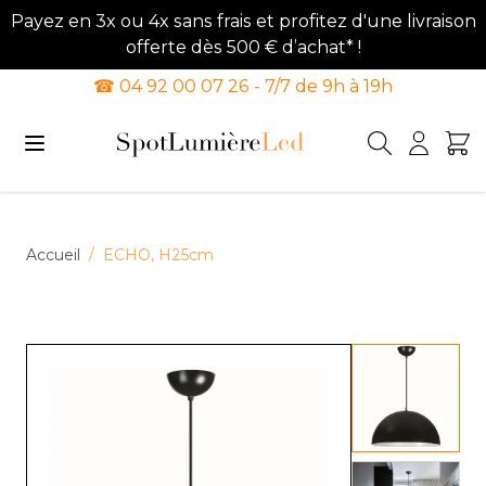
Payez en 3x ou 4x sans frais et profitez d'une livraison
offerte dès 500 € d’achat* !
☎ 04 92 00 07 26 - 7/7 de 9h à 19h
Allez au contenu
Accueil
/
ECHO, H25cm
View lar
View lar