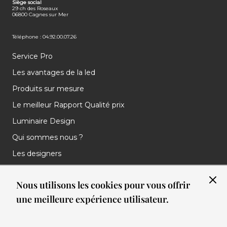
Siège social
29 ch des Roseaux
06800 Cagnes sur Mer
Téléphone : 04.92.00.07.26
Service Pro
Les avantages de la led
Produits sur mesure
Le meilleur Rapport Qualité prix
Luminaire Design
Qui sommes nous ?
Les designers
Les marques
Nous utilisons les cookies pour vous offrir
Nos réalisations
une meilleure expérience utilisateur.
Nos Clients
Les nouveautés