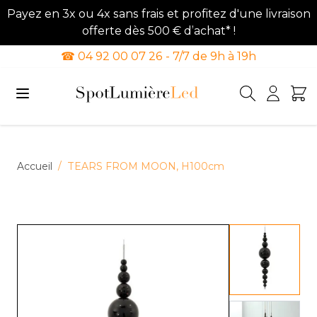
Payez en 3x ou 4x sans frais et profitez d'une livraison
offerte dès 500 € d’achat* !
☎ 04 92 00 07 26 - 7/7 de 9h à 19h
Allez au contenu
Accueil
/
TEARS FROM MOON, H100cm
View lar
View lar