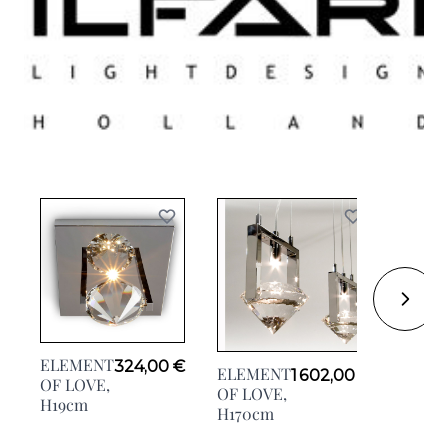
TEAR
ELEMENT
324,00 €
ELEMENT
FROM
1 602,00 €
OF LOVE,
OF LOVE,
MOON
H19cm
H170cm
H60c