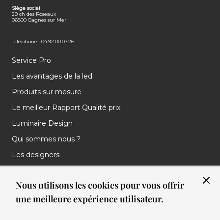
Siège social
29 ch des Roseaux
06800 Cagnes sur Mer
Téléphone : 04.92.00.07.26
Service Pro
Les avantages de la led
Produits sur mesure
Le meilleur Rapport Qualité prix
Luminaire Design
Qui sommes nous ?
Les designers
Les marques
Nous utilisons les cookies pour vous offrir
Nos réalisations
une meilleure expérience utilisateur.
Nos Clients
Les nouveautés