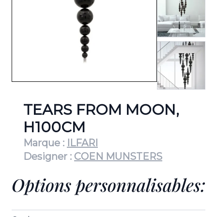
View lar
TEARS FROM MOON,
H100CM
Marque :
ILFARI
Designer :
COEN MUNSTERS
Options personnalisables: