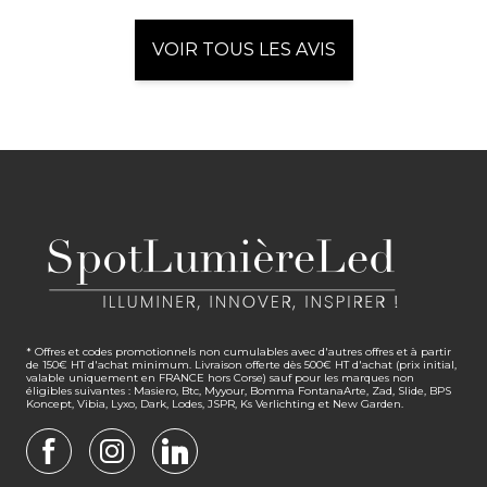
VOIR TOUS LES AVIS
* Offres et codes promotionnels non cumulables avec d'autres offres et à partir
de 150€ HT d'achat minimum. Livraison offerte dès 500€ HT d'achat (prix initial,
valable uniquement en FRANCE hors Corse) sauf pour les marques non
éligibles suivantes : Masiero, Btc, Myyour, Bomma FontanaArte, Zad, Slide, BPS
Koncept, Vibia, Lyxo, Dark, Lodes, JSPR, Ks Verlichting et New Garden.
FACEBOOK
INSTAGRAM
LINKEDIN