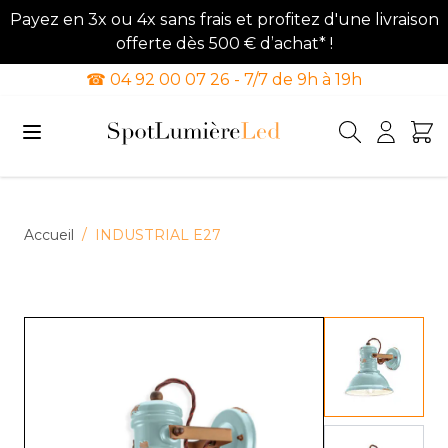
Payez en 3x ou 4x sans frais et profitez d'une livraison
offerte dès 500 € d’achat* !
☎ 04 92 00 07 26 - 7/7 de 9h à 19h
Allez au contenu
Accueil
/
INDUSTRIAL E27
View lar
View lar