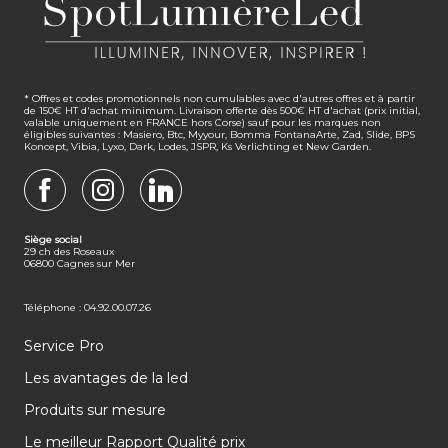
* Offres et codes promotionnels non cumulables avec d'autres offres et à partir
de 150€ HT d'achat minimum. Livraison offerte dès 500€ HT d'achat (prix initial,
valable uniquement en FRANCE hors Corse) sauf pour les marques non
éligibles suivantes : Masiero, Btc, Myyour, Bomma FontanaArte, Zad, Slide, BPS
Koncept, Vibia, Lyxo, Dark, Lodes, JSPR, Ks Verlichting et New Garden.
FACEBOOK
INSTAGRAM
LINKEDIN
Siège social
29 ch des Roseaux
06800 Cagnes sur Mer
Téléphone : 04.92.00.07.26
Service Pro
Les avantages de la led
Produits sur mesure
Le meilleur Rapport Qualité prix