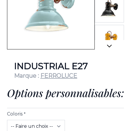
View lar
View lar
INDUSTRIAL E27
Marque :
FERROLUCE
Options personnalisables:
View lar
Coloris
*