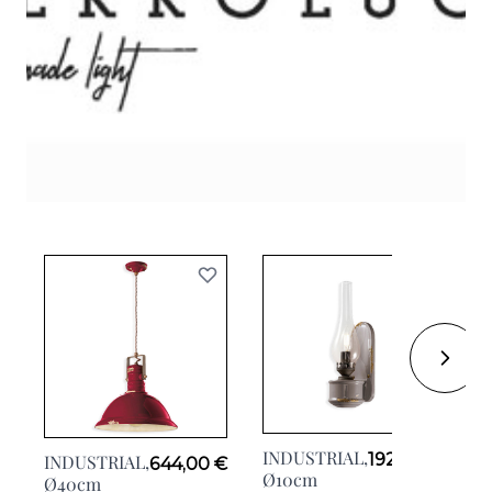
INDUSTRIAL,
192,00 €
INDUSTRIAL,
I
644,00 €
Ø10cm
Ø40cm
Ø