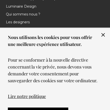
Luminaire Design
Qui sommes nous ?
Les designers
Les marques
Nous utilisons les cookies pour vous offrir
Nos réalisations
une meilleure expérience utilisateur.
Nos Clients
Les nouveautés
Pour se conformer à la nouvelle directive
Meilleures ventes
concernant la vie privée, nous devons vous
Blog
demander votre consentement pour
sauvegarder des cookies sur votre ordinateur.
© 2026 Spot lumiere led. All Rights Reserved
Lire notre politique
Mentions légales