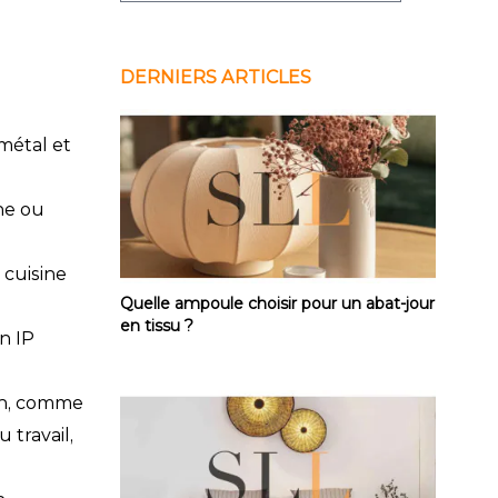
DERNIERS ARTICLES
métal et
he ou
 cuisine
Quelle ampoule choisir pour un abat-jour 
Quelle ampoule choisir pour un abat-jour
en tissu ?
n IP
on, comme
 travail,