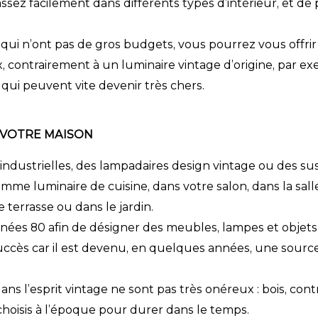
 assez facilement dans différents types d’intérieur, et de
qui n’ont pas de gros budgets, vous pourrez vous offri
rix, contrairement à un luminaire vintage d’origine, par e
 qui peuvent vite devenir très chers.
 VOTRE MAISON
industrielles, des
lampadaires design
vintage ou des su
 comme
luminaire de cuisine
, dans votre salon, dans la sall
 terrasse ou dans le jardin.
nnées 80 afin de désigner des meubles, lampes et objet
succès car il est devenu, en quelques années, une sourc
s l’esprit vintage ne sont pas très onéreux : bois, con
 choisis à l’époque pour durer dans le temps.