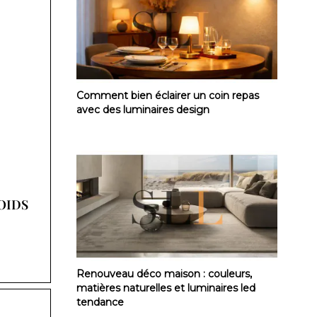
Comment bien éclairer un coin repas avec
Comment bien éclairer un coin repas
avec des luminaires design
OIDS
Renouveau déco maison : couleurs, matièr
Renouveau déco maison : couleurs,
matières naturelles et luminaires led
tendance