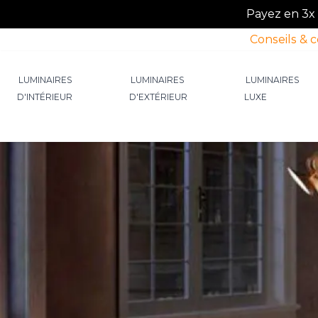
Payez en 3x o
Conseils & 
Allez au contenu
LUMINAIRES
LUMINAIRES
LUMINAIRES
D'INTÉRIEUR
D'EXTÉRIEUR
LUXE
Afficher le sous-menu pour la catégorie Lumin
Afficher le sous-menu p
Afficher 