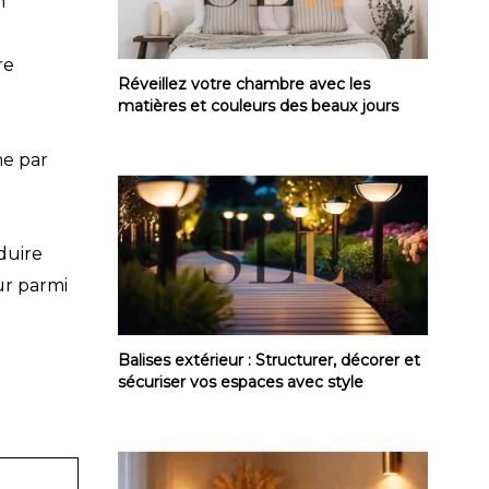
n
re
Réveillez votre chambre avec les matières
Réveillez votre chambre avec les
matières et couleurs des beaux jours
me par
oduire
ur parmi
Balises extérieur : Structurer, décorer et 
Balises extérieur : Structurer, décorer et
sécuriser vos espaces avec style