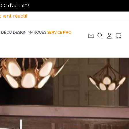
0 € d’achat* !
client réactif
A DÉCO DESIGN
MARQUES
SERVICE PRO
Afficher le sous-menu pour la catégorie La D
Afficher le sous-menu pour la catégorie Le Mobilier