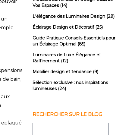
 pouvoir
Vos Espaces
(14)
L'élégance des Luminaires Design
(29)
r un
Éclairage Design et Décoratif
(25)
xemple,
Guide Pratique Conseils Essentiels pour
un Éclairage Optimal
(85)
Luminaires de Luxe Élégance et
Raffinement
(12)
spensions
Mobilier design et tendance
(9)
e de bain,
Sélection exclusive : nos inspirations
lumineuses
(24)
s aux
e
RECHERCHER SUR LE BLOG
treplaqué,