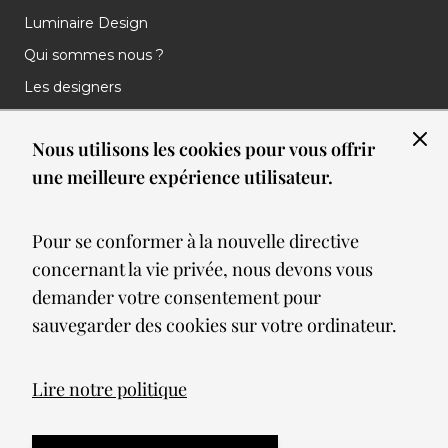
Luminaire Design
Qui sommes nous ?
Les designers
Les marques
Nous utilisons les cookies pour vous offrir
Nos réalisations
une meilleure expérience utilisateur.
Nos Clients
Les nouveautés
Pour se conformer à la nouvelle directive
Meilleures ventes
concernant la vie privée, nous devons vous
Blog
demander votre consentement pour
sauvegarder des cookies sur votre ordinateur.
© 2026 Spot lumiere led. All Rights Reserved
Lire notre politique
Mentions légales