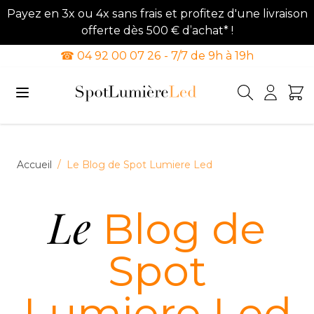
Payez en 3x ou 4x sans frais et profitez d'une livraison
offerte dès 500 € d’achat* !
☎ 04 92 00 07 26 - 7/7 de 9h à 19h
Allez au contenu
Accueil
/
Le Blog de Spot Lumiere Led
Le
Blog de
Spot
Lumiere Led