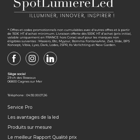
* Offres et codes promotionnels non cumulables avec d'autres offres et à partir
de 150€ HT d'achat minimum. Livraison offerte dès 500€ HT d'achat (prix initial,
valable uniquement en FRANCE hors Corse) sauf pour les marques non
éligibles suivantes : Masiero, Btc, Myyour, Bomma FontanaArte, Zad, Slide, BPS
Koncept, Vibia, Lyxo, Dark, Lodes, JSPR, Ks Verlichting et New Garden.
FACEBOOK
INSTAGRAM
LINKEDIN
Siège social
29 ch des Roseaux
06800 Cagnes sur Mer
Téléphone : 04.92.00.07.26
Service Pro
Les avantages de la led
Produits sur mesure
Le meilleur Rapport Qualité prix