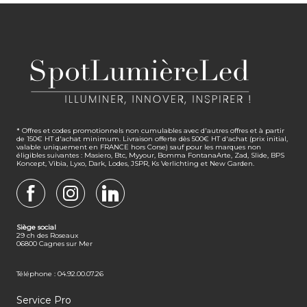
* Offres et codes promotionnels non cumulables avec d'autres offres et à partir
de 150€ HT d'achat minimum. Livraison offerte dès 500€ HT d'achat (prix initial,
valable uniquement en FRANCE hors Corse) sauf pour les marques non
éligibles suivantes : Masiero, Btc, Myyour, Bomma FontanaArte, Zad, Slide, BPS
Koncept, Vibia, Lyxo, Dark, Lodes, JSPR, Ks Verlichting et New Garden.
FACEBOOK
INSTAGRAM
LINKEDIN
Siège social
29 ch des Roseaux
06800 Cagnes sur Mer
Téléphone : 04.92.00.07.26
Service Pro