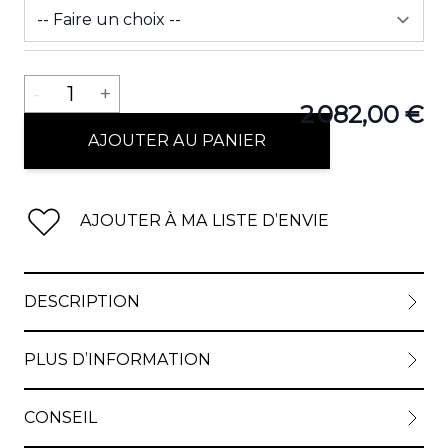
View lar
Quantité
-
1
+
2 082,00 €
AJOUTER AU PANIER
AJOUTER À MA LISTE D’ENVIE
DESCRIPTION
PLUS D’INFORMATION
CONSEIL