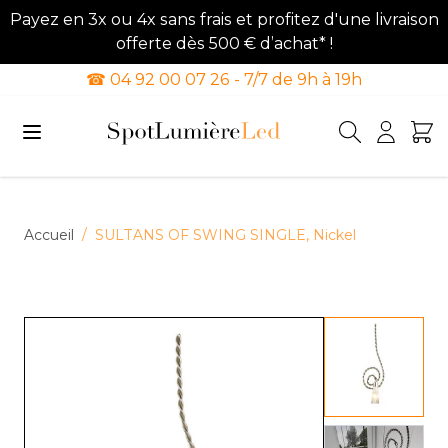
Payez en 3x ou 4x sans frais et profitez d'une livraison
offerte dès 500 € d’achat* !
☎ 04 92 00 07 26 - 7/7 de 9h à 19h
Allez au contenu
Accueil
/
SULTANS OF SWING SINGLE, Nickel
View lar
View lar