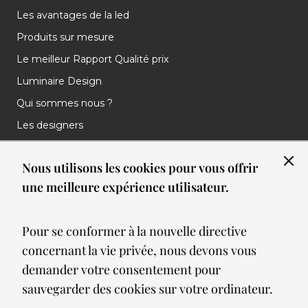
Les avantages de la led
Produits sur mesure
Le meilleur Rapport Qualité prix
Luminaire Design
Qui sommes nous ?
Les designers
Les marques
Nous utilisons les cookies pour vous offrir
Nos réalisations
une meilleure expérience utilisateur.
Nos Clients
Les nouveautés
Pour se conformer à la nouvelle directive
Meilleures ventes
concernant la vie privée, nous devons vous
Blog
demander votre consentement pour
sauvegarder des cookies sur votre ordinateur.