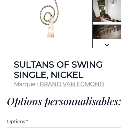
View lar
View lar
SULTANS OF SWING
SINGLE, NICKEL
Marque :
BRAND VAN EGMOND
View lar
Options personnalisables:
View lar
Options
*