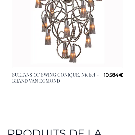
SULTANS OF SWING CONIQUE, Nickel -
10 584 €
BRAND VAN EGMOND
PRODUITS DE LA