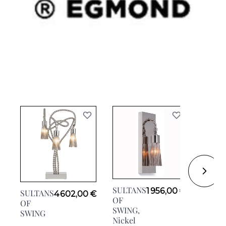
SULTANS
1 956,00 €
SULTANS
4 602,00 €
SULTA
OF
OF
OF
SWING,
SWING
SWIN
Nickel