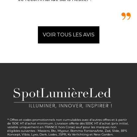
VOIR TOUS LES AVIS
* Offres et codes promotionnels non cumulables avec d'autres offres et à partir
de 150€ HT d'achat minimum. Livraison offerte dès 500€ HT d'achat (prix initial,
valable uniquement en FRANCE hors Corse) sauf pour les marques non
éligibles suivantes : Masiero, Btc, Myyour, Bomma FontanaArte, Zad, Slide, BPS
Koncept, Vibia, Lyxo, Dark, Lodes, JSPR, Ks Verlichting et New Garden.