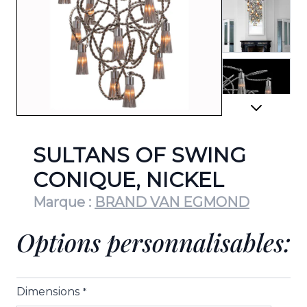
View lar
View lar
SULTANS OF SWING
CONIQUE, NICKEL
Marque :
BRAND VAN EGMOND
View lar
Options personnalisables:
View lar
Dimensions
*