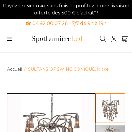
Payez en 3x ou 4x sans frais et profitez d'une livraison
offerte dès 500 € d’achat* !
☎ 04 92 00 07 26 - 7/7 de 9h à 19h
Allez au contenu
Accueil
/
SULTANS OF SWING CONIQUE, Nickel
View lar
View lar