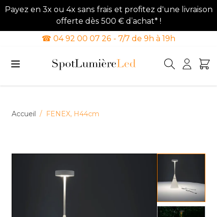
Payez en 3x ou 4x sans frais et profitez d'une livraison
offerte dès 500 € d’achat* !
☎ 04 92 00 07 26 - 7/7 de 9h à 19h
Allez au contenu
Accueil
/
FENEX, H44cm
View lar
View lar