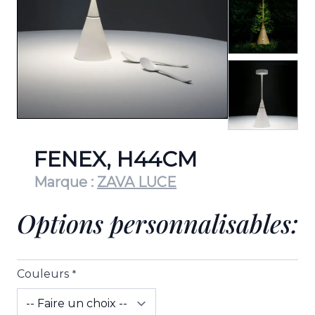
View lar
FENEX, H44CM
Marque :
ZAVA LUCE
Options personnalisables:
Couleurs
*