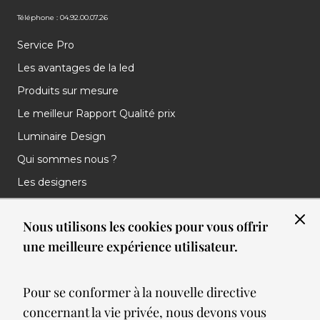
Téléphone : 04.92.00.07.26
Service Pro
Les avantages de la led
Produits sur mesure
Le meilleur Rapport Qualité prix
Luminaire Design
Qui sommes nous ?
Les designers
Les marques
Nous utilisons les cookies pour vous offrir
Nos réalisations
une meilleure expérience utilisateur.
Nos Clients
Les nouveautés
Pour se conformer à la nouvelle directive
Meilleures ventes
concernant la vie privée, nous devons vous
Blog