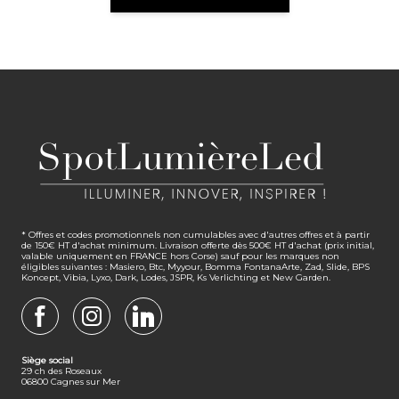
* Offres et codes promotionnels non cumulables avec d'autres offres et à partir
de 150€ HT d'achat minimum. Livraison offerte dès 500€ HT d'achat (prix initial,
valable uniquement en FRANCE hors Corse) sauf pour les marques non
éligibles suivantes : Masiero, Btc, Myyour, Bomma FontanaArte, Zad, Slide, BPS
Koncept, Vibia, Lyxo, Dark, Lodes, JSPR, Ks Verlichting et New Garden.
FACEBOOK
INSTAGRAM
LINKEDIN
Siège social
29 ch des Roseaux
06800 Cagnes sur Mer