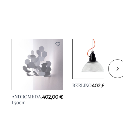
BERLINO
402,60 €
ANDROMEDA,
402,00 €
AN
L50cm
H18