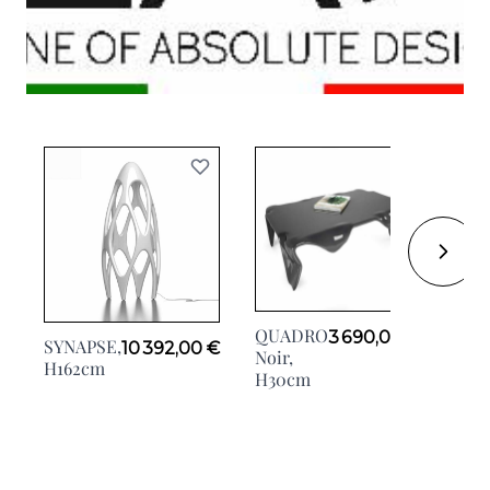
AUS
QUADRO
3 690,00 €
SYNAPSE,
10 392,00 €
H20
Noir,
H162cm
H30cm