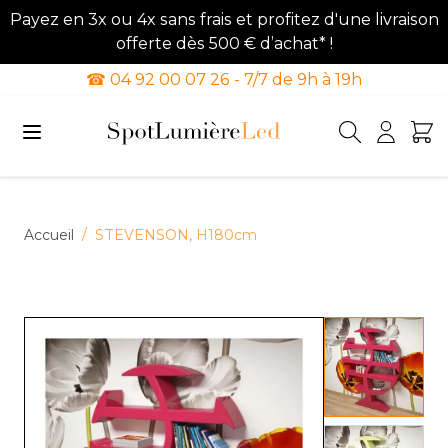
Payez en 3x ou 4x sans frais et profitez d'une livraison
offerte dès 500 € d’achat* !
☎ 04 92 00 07 26 - 7/7 de 9h à 19h
Allez au contenu
Accueil
/
STEVENSON, H180cm
View lar
View lar