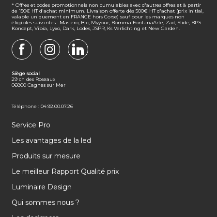
* Offres et codes promotionnels non cumulables avec d'autres offres et à partir
de 150€ HT d'achat minimum. Livraison offerte dès 500€ HT d'achat (prix initial,
valable uniquement en FRANCE hors Corse) sauf pour les marques non
éligibles suivantes : Masiero, Btc, Myyour, Bomma FontanaArte, Zad, Slide, BPS
Koncept, Vibia, Lyxo, Dark, Lodes, JSPR, Ks Verlichting et New Garden.
FACEBOOK
INSTAGRAM
LINKEDIN
Siège social
29 ch des Roseaux
06800 Cagnes sur Mer
Téléphone : 04.92.00.07.26
Service Pro
Les avantages de la led
Produits sur mesure
Le meilleur Rapport Qualité prix
Luminaire Design
Qui sommes nous ?