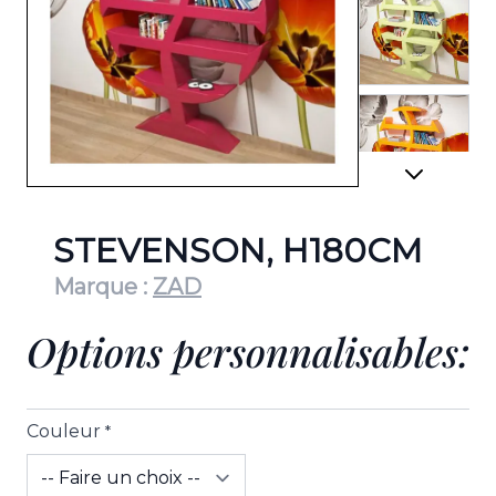
View lar
View lar
STEVENSON, H180CM
Marque :
ZAD
Options personnalisables:
View lar
Couleur
*