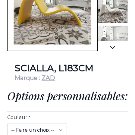
View lar
View lar
SCIALLA, L183CM
Marque :
ZAD
Options personnalisables:
View lar
Couleur
*