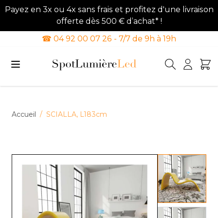
Payez en 3x ou 4x sans frais et profitez d'une livraison
offerte dès 500 € d’achat* !
☎ 04 92 00 07 26 - 7/7 de 9h à 19h
Allez au contenu
Accueil
/
SCIALLA, L183cm
View lar
View lar