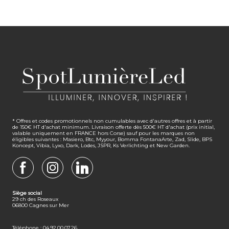
* Offres et codes promotionnels non cumulables avec d'autres offres et à partir
de 150€ HT d'achat minimum. Livraison offerte dès 500€ HT d'achat (prix initial,
valable uniquement en FRANCE hors Corse) sauf pour les marques non
éligibles suivantes : Masiero, Btc, Myyour, Bomma FontanaArte, Zad, Slide, BPS
Koncept, Vibia, Lyxo, Dark, Lodes, JSPR, Ks Verlichting et New Garden.
FACEBOOK
INSTAGRAM
LINKEDIN
Siège social
29 ch des Roseaux
06800 Cagnes sur Mer
Téléphone : 04.92.00.07.26