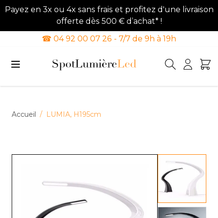
Payez en 3x ou 4x sans frais et profitez d'une livraison
offerte dès 500 € d’achat* !
☎ 04 92 00 07 26 - 7/7 de 9h à 19h
Allez au contenu
Accueil
/
LUMIA, H195cm
View lar
View lar