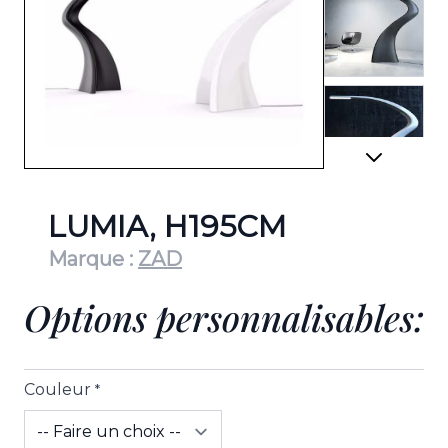
View lar
View lar
LUMIA, H195CM
Marque :
ZAD
Options personnalisables:
View lar
Couleur
*
View lar