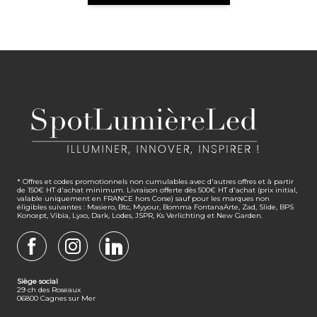
* Offres et codes promotionnels non cumulables avec d'autres offres et à partir
de 150€ HT d'achat minimum. Livraison offerte dès 500€ HT d'achat (prix initial,
valable uniquement en FRANCE hors Corse) sauf pour les marques non
éligibles suivantes : Masiero, Btc, Myyour, Bomma FontanaArte, Zad, Slide, BPS
Koncept, Vibia, Lyxo, Dark, Lodes, JSPR, Ks Verlichting et New Garden.
FACEBOOK
INSTAGRAM
LINKEDIN
Siège social
29 ch des Roseaux
06800 Cagnes sur Mer