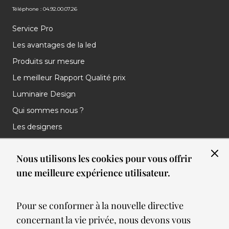
Téléphone : 04.92.00.07.26
Service Pro
Les avantages de la led
Produits sur mesure
Le meilleur Rapport Qualité prix
Luminaire Design
Qui sommes nous ?
Les designers
Les marques
Nous utilisons les cookies pour vous offrir
Nos réalisations
une meilleure expérience utilisateur.
Nos Clients
Les nouveautés
Pour se conformer à la nouvelle directive
Meilleures ventes
concernant la vie privée, nous devons vous
Blog