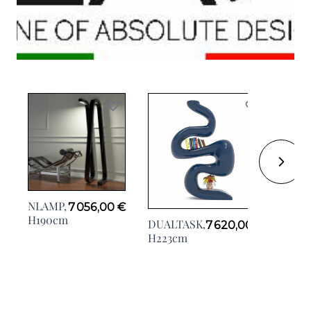
NLAMP,
7 056,00 €
QUA
H190cm
DUALTASK,
7 620,00 €
Noir,
H223cm
H30