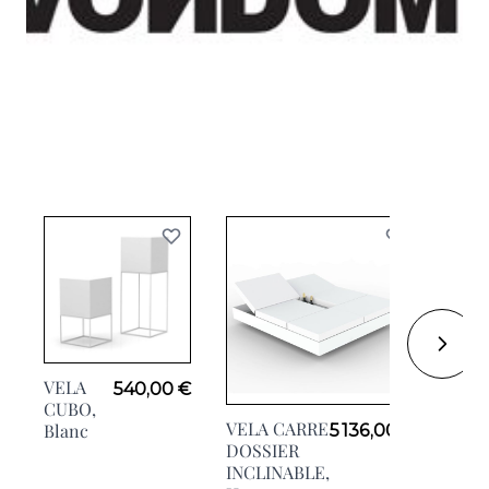
VELA
540,00 €
VEL
CUBO,
Light
VELA CARRE
Blanc
5 136,00 €
H40
DOSSIER
INCLINABLE,