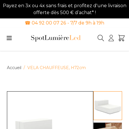
Payez en 3x ou 4x sans frais et profitez d'une livraison
offerte dès 500 € d’achat* !
☎ 04 92 00 07 26 - 7/7 de 9h à 19h
Allez au contenu
Accueil
/
VELA CHAUFFEUSE, H72cm
View lar
View lar