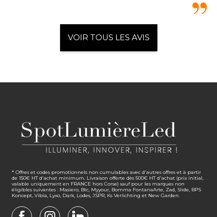
VOIR TOUS LES AVIS
* Offres et codes promotionnels non cumulables avec d'autres offres et à partir
de 150€ HT d'achat minimum. Livraison offerte dès 500€ HT d'achat (prix initial,
valable uniquement en FRANCE hors Corse) sauf pour les marques non
éligibles suivantes : Masiero, Btc, Myyour, Bomma FontanaArte, Zad, Slide, BPS
Koncept, Vibia, Lyxo, Dark, Lodes, JSPR, Ks Verlichting et New Garden.