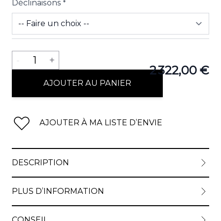
Déclinaisons
*
View lar
Quantité
-
1
+
2 322,00 €
AJOUTER AU PANIER
AJOUTER À MA LISTE D’ENVIE
DESCRIPTION
PLUS D’INFORMATION
CONSEIL