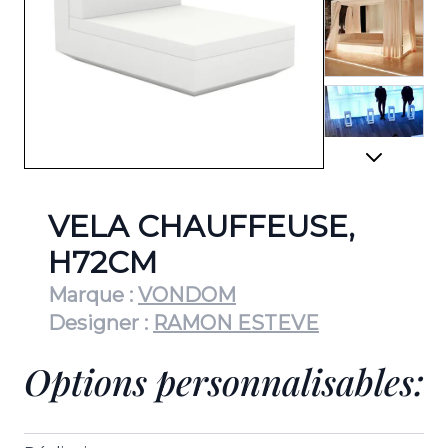
View lar
View lar
VELA CHAUFFEUSE,
H72CM
Marque :
VONDOM
View lar
Designer :
RAMON ESTEVE
Options personnalisables:
View lar