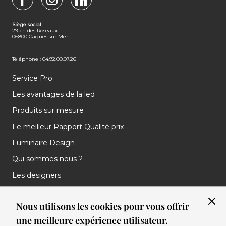
FACEBOOK
INSTAGRAM
LINKEDIN
Siège social
29 ch des Roseaux
06800 Cagnes sur Mer
Téléphone : 04.92.00.07.26
Service Pro
Les avantages de la led
Produits sur mesure
Le meilleur Rapport Qualité prix
Luminaire Design
Qui sommes nous ?
Les designers
Les marques
Nous utilisons les cookies pour vous offrir
Nos réalisations
une meilleure expérience utilisateur.
Nos Clients