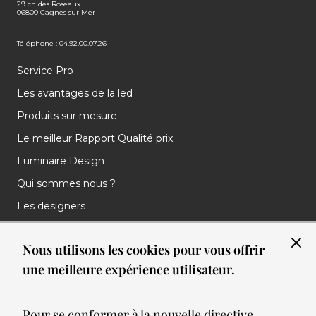
29 ch des Roseaux
06800 Cagnes sur Mer
Téléphone : 04.92.00.07.26
Service Pro
Les avantages de la led
Produits sur mesure
Le meilleur Rapport Qualité prix
Luminaire Design
Qui sommes nous ?
Les designers
Les marques
Nous utilisons les cookies pour vous offrir
Nos réalisations
une meilleure expérience utilisateur.
Nos Clients
Les nouveautés
Pour se conformer à la nouvelle directive