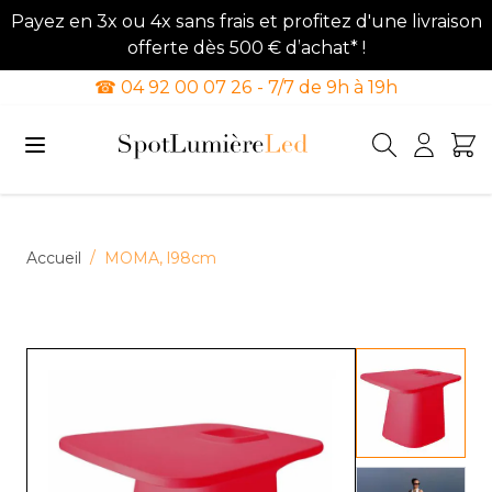
Payez en 3x ou 4x sans frais et profitez d'une livraison
offerte dès 500 € d’achat* !
☎ 04 92 00 07 26 - 7/7 de 9h à 19h
Allez au contenu
Accueil
/
MOMA, l98cm
View lar
View lar