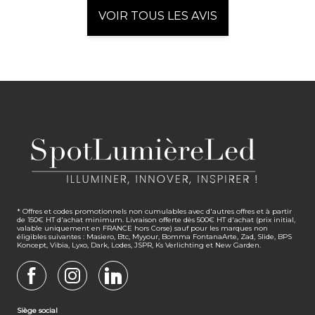
VOIR TOUS LES AVIS
* Offres et codes promotionnels non cumulables avec d'autres offres et à partir
de 150€ HT d'achat minimum. Livraison offerte dès 500€ HT d'achat (prix initial,
valable uniquement en FRANCE hors Corse) sauf pour les marques non
éligibles suivantes : Masiero, Btc, Myyour, Bomma FontanaArte, Zad, Slide, BPS
Koncept, Vibia, Lyxo, Dark, Lodes, JSPR, Ks Verlichting et New Garden.
FACEBOOK
INSTAGRAM
LINKEDIN
Siège social