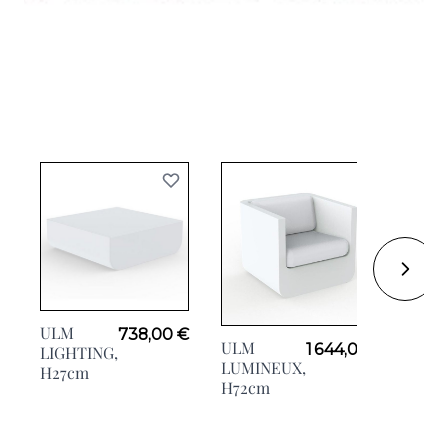
ULM
738,00 €
ULM
ULM
1 644,00 €
LIGHTING,
LIG
LUMINEUX,
H27cm
H72
H72cm