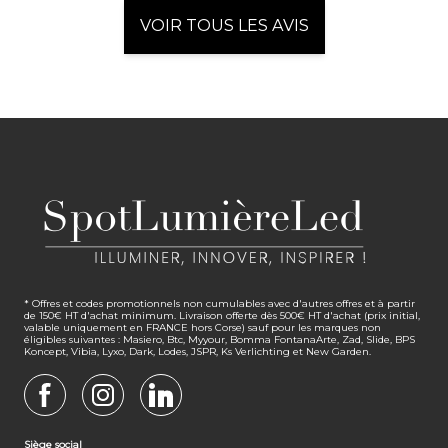
VOIR TOUS LES AVIS
* Offres et codes promotionnels non cumulables avec d'autres offres et à partir
de 150€ HT d'achat minimum. Livraison offerte dès 500€ HT d'achat (prix initial,
valable uniquement en FRANCE hors Corse) sauf pour les marques non
éligibles suivantes : Masiero, Btc, Myyour, Bomma FontanaArte, Zad, Slide, BPS
Koncept, Vibia, Lyxo, Dark, Lodes, JSPR, Ks Verlichting et New Garden.
FACEBOOK
INSTAGRAM
LINKEDIN
Siège social