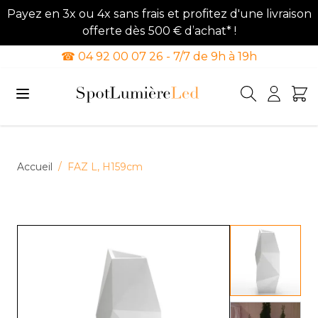
Payez en 3x ou 4x sans frais et profitez d'une livraison
offerte dès 500 € d’achat* !
☎ 04 92 00 07 26 - 7/7 de 9h à 19h
Allez au contenu
Accueil
/
FAZ L, H159cm
View lar
View lar