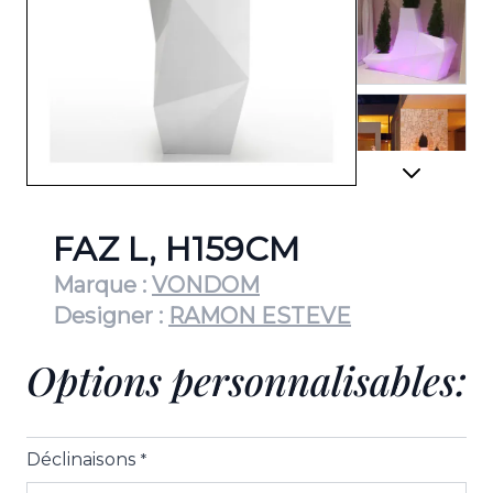
View lar
View lar
FAZ L, H159CM
Marque :
VONDOM
Designer :
RAMON ESTEVE
View lar
Options personnalisables:
Déclinaisons
*