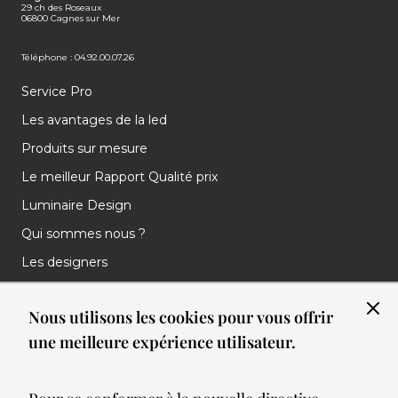
29 ch des Roseaux
06800 Cagnes sur Mer
Téléphone : 04.92.00.07.26
Service Pro
Les avantages de la led
Produits sur mesure
Le meilleur Rapport Qualité prix
Luminaire Design
Qui sommes nous ?
Les designers
Les marques
Nous utilisons les cookies pour vous offrir
Nos réalisations
une meilleure expérience utilisateur.
Nos Clients
Les nouveautés