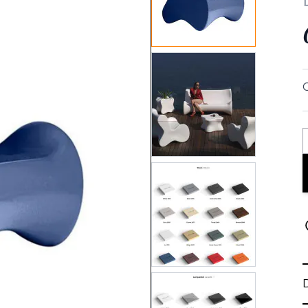
View larger image
View larger image
View larger image