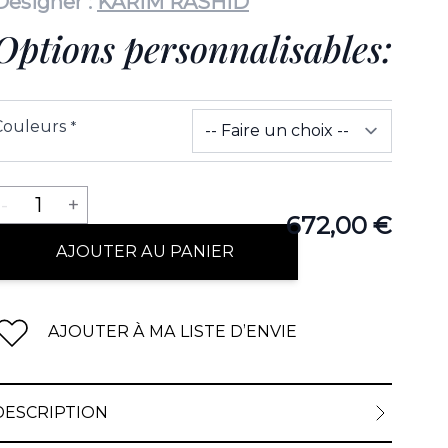
Designer :
KARIM RASHID
Options personnalisables:
Couleurs
*
Quantité
-
1
+
672,00 €
AJOUTER AU PANIER
AJOUTER À MA LISTE D’ENVIE
DESCRIPTION