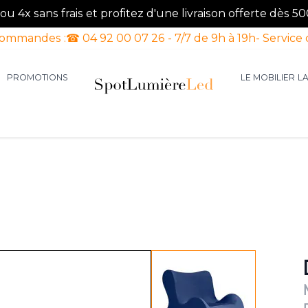
u 4x sans frais et profitez d'une livraison offerte dès 50
commandes :
☎ 04 92 00 07 26 - 7/7 de 9h à 19h
- Service 
PROMOTIONS
LE MOBILIER
L
aires d'intérieur
our la catégorie Luminaires d'extérieur
le sous-menu pour la catégorie Luminaires Luxe
View larger image