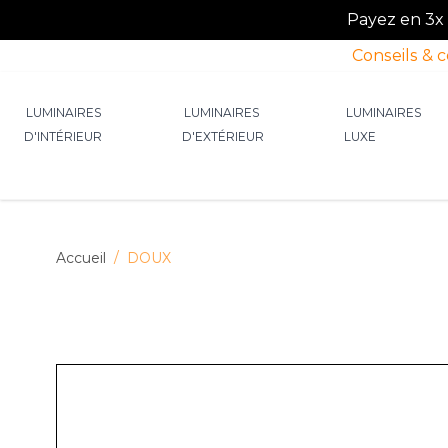
Payez en 3x o
Conseils & 
Allez au contenu
LUMINAIRES
LUMINAIRES
LUMINAIRES
D'INTÉRIEUR
D'EXTÉRIEUR
LUXE
Afficher le sous-menu pour la catégorie Lumin
Afficher le sous-menu p
Afficher 
Accueil
/
DOUX