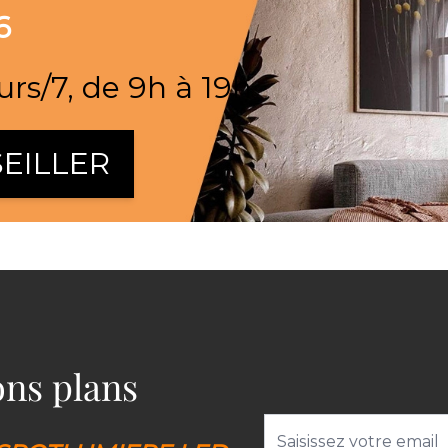
6
urs/7, de 9h à 19h
EILLER
bons plans
Adresse email