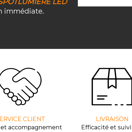
SPOTLUMIERE LED
on immédiate.
ERVICE CLIENT
LIVRAISON
l et accompagnement
Efﬁcacité et suivi