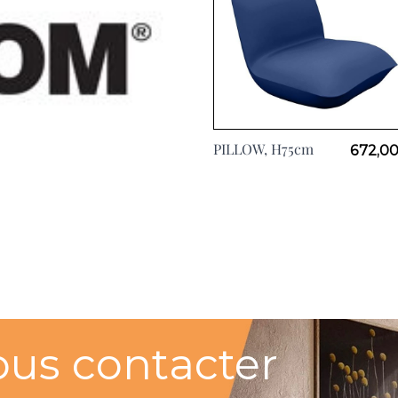
View larger image
PILLOW, H75cm
672,00
ous contacter