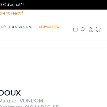
0 € d’achat* !
client réactif
A DÉCO DESIGN
MARQUES
SERVICE PRO
Afficher le sous-menu pour la catégorie La D
Afficher le sous-menu pour la catégorie Le Mobilier
DOUX
Marque :
VONDOM