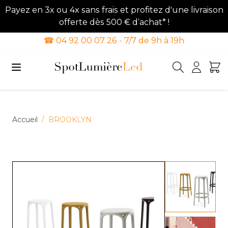
Payez en 3x ou 4x sans frais et profitez d'une livraison
offerte dès 500 € d’achat* !
☎ 04 92 00 07 26 - 7/7 de 9h à 19h
Allez au contenu
Accueil
/
BROOKLYN
View lar
View lar