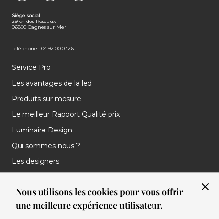
FACEBOOK
INSTAGRAM
LINKEDIN
Siège social
29 ch des Roseaux
06800 Cagnes sur Mer
Téléphone : 04.92.00.07.26
Service Pro
Les avantages de la led
Produits sur mesure
Le meilleur Rapport Qualité prix
Luminaire Design
Qui sommes nous ?
Les designers
Les marques
Nous utilisons les cookies pour vous offrir
Nos réalisations
une meilleure expérience utilisateur.
Nos Clients