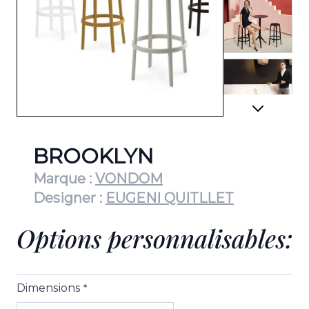
View lar
View lar
BROOKLYN
Marque :
VONDOM
Designer :
EUGENI QUITLLET
View lar
Options personnalisables:
Dimensions
*
View lar