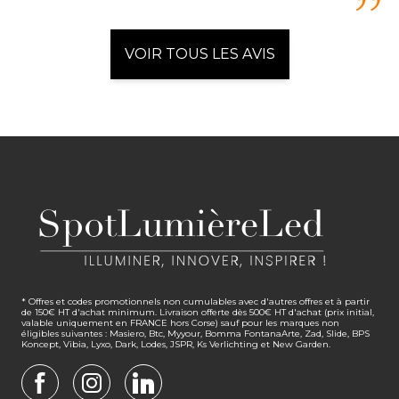
VOIR TOUS LES AVIS
* Offres et codes promotionnels non cumulables avec d'autres offres et à partir
de 150€ HT d'achat minimum. Livraison offerte dès 500€ HT d'achat (prix initial,
valable uniquement en FRANCE hors Corse) sauf pour les marques non
éligibles suivantes : Masiero, Btc, Myyour, Bomma FontanaArte, Zad, Slide, BPS
Koncept, Vibia, Lyxo, Dark, Lodes, JSPR, Ks Verlichting et New Garden.