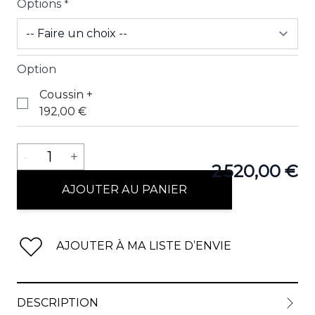
Options
*
View lar
Option
Coussin
+
192,00 €
View lar
Quantité
-
1
+
2 520,00 €
AJOUTER AU PANIER
View lar
AJOUTER À MA LISTE D’ENVIE
View lar
DESCRIPTION