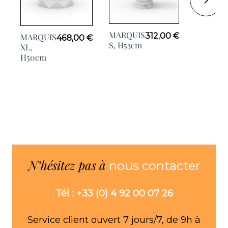
MARQUIS
312,00 €
MARQUIS
468,00 €
MACETA
S, H53cm
XL,
Ø200cm
H50cm
N’hésitez pas à
nous contacter
Tél : +33 (0) 4 92 00 07 26
Service client ouvert 7 jours/7, de 9h à