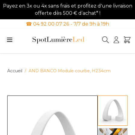
Payez en 3x ou 4x sans frais et profitez d'une livraison
offerte dès 500 € d’achat* !
☎ 04 92 00 07 26 - 7/7 de 9h à 19h
Allez au contenu
Accueil
/
AND BANCO Module courbe, H234cm
View lar
View lar