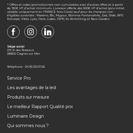
* Offres et codes promotionnels non cumulables avec d'autres offres et à partir
de 150€ HT d'achat minimum. Livraison offerte dès 500€ HT d'achat (prix initial,
valable uniquement en FRANCE hors Corse) sauf pour les marques non
éligibles suivantes : Masiero, Btc, Myyour, Bomma FontanaArte, Zad, Slide, BPS
Koncept, Vibia, Lyxo, Dark, Lodes, JSPR, Ks Verlichting et New Garden.
FACEBOOK
INSTAGRAM
LINKEDIN
Siège social
29 ch des Roseaux
06800 Cagnes sur Mer
Téléphone : 04.92.00.07.26
Service Pro
Les avantages de la led
Produits sur mesure
Le meilleur Rapport Qualité prix
Luminaire Design
Qui sommes nous ?