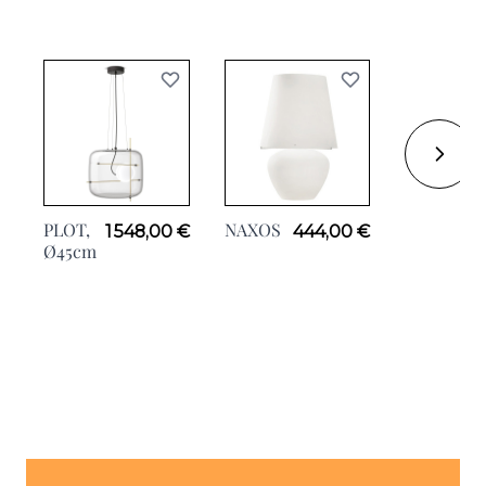
PLOT,
NAXOS
TUBES
1 548,00 €
444,00 €
5
Ø45cm