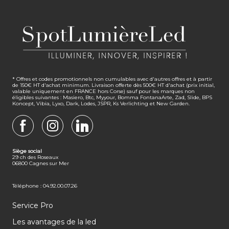
* Offres et codes promotionnels non cumulables avec d'autres offres et à partir
de 150€ HT d'achat minimum. Livraison offerte dès 500€ HT d'achat (prix initial,
valable uniquement en FRANCE hors Corse) sauf pour les marques non
éligibles suivantes : Masiero, Btc, Myyour, Bomma FontanaArte, Zad, Slide, BPS
Koncept, Vibia, Lyxo, Dark, Lodes, JSPR, Ks Verlichting et New Garden.
FACEBOOK
INSTAGRAM
LINKEDIN
Siège social
29 ch des Roseaux
06800 Cagnes sur Mer
Téléphone : 04.92.00.07.26
Service Pro
Les avantages de la led