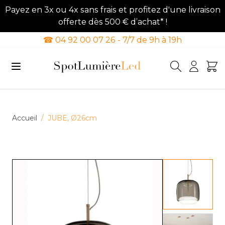
Payez en 3x ou 4x sans frais et profitez d'une livraison
offerte dès 500 € d’achat* !
☎ 04 92 00 07 26 - 7/7 de 9h à 19h
Allez au contenu
Accueil
/
JUBE, Ø26cm
View lar
View lar