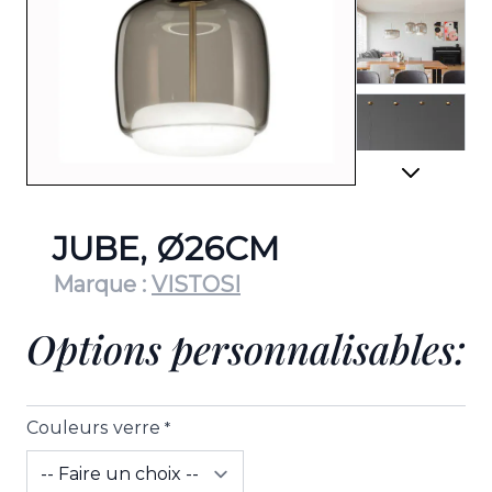
View lar
View lar
JUBE, Ø26CM
Marque :
VISTOSI
Options personnalisables:
Couleurs verre
*