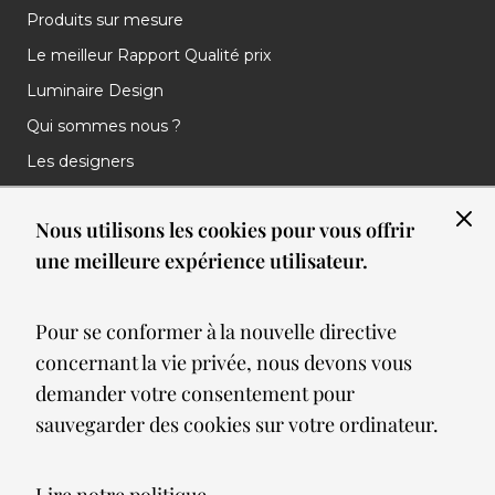
Produits sur mesure
Le meilleur Rapport Qualité prix
Luminaire Design
Qui sommes nous ?
Les designers
Les marques
Nous utilisons les cookies pour vous offrir
Nos réalisations
une meilleure expérience utilisateur.
Nos Clients
Les nouveautés
Pour se conformer à la nouvelle directive
Meilleures ventes
concernant la vie privée, nous devons vous
Blog
demander votre consentement pour
sauvegarder des cookies sur votre ordinateur.
© 2026 Spot lumiere led. All Rights Reserved