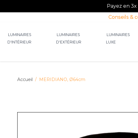
Payez en 3x o
Conseils & 
Allez au contenu
LUMINAIRES
LUMINAIRES
LUMINAIRES
D'INTÉRIEUR
D'EXTÉRIEUR
LUXE
Afficher le sous-menu pour la catégorie Lumin
Afficher le sous-menu p
Afficher 
Accueil
/
MERIDIANO, Ø64cm