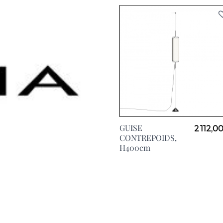
View larger image
GUISE
2 112,0
CONTREPOIDS,
H400cm