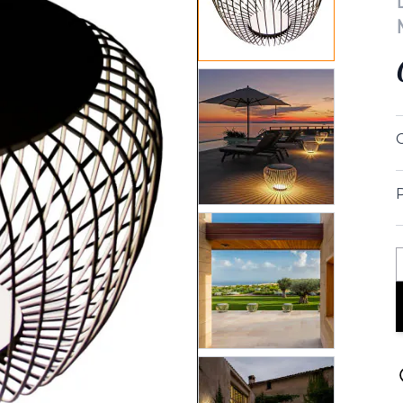
View larger image
View larger image
View larger image