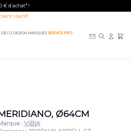
0 € d’achat* !
client réactif
A DÉCO DESIGN
MARQUES
SERVICE PRO
Afficher le sous-menu pour la catégorie La D
Afficher le sous-menu pour la catégorie Le Mobilier
MERIDIANO, Ø64CM
Marque :
VIBIA