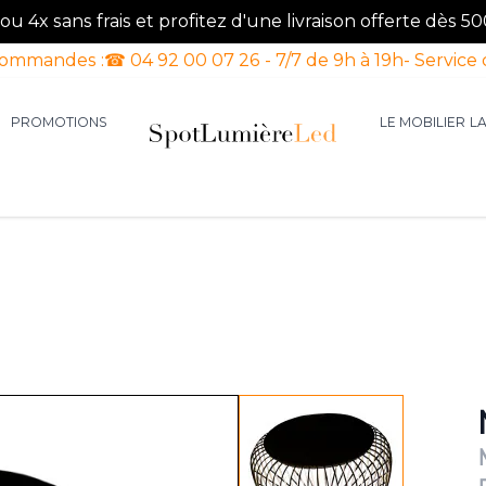
u 4x sans frais et profitez d'une livraison offerte dès 50
commandes :
☎ 04 92 00 07 26 - 7/7 de 9h à 19h
- Service 
PROMOTIONS
LE MOBILIER
L
aires d'intérieur
our la catégorie Luminaires d'extérieur
le sous-menu pour la catégorie Luminaires Luxe
View larger image