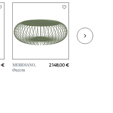
MERIDIANO,
I.CONO, H56cm
0 €
2 148,00 €
Ø92cm