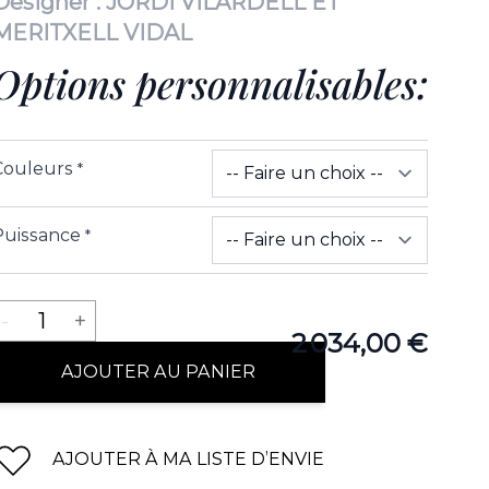
Designer :
JORDI VILARDELL ET
MERITXELL VIDAL
Options personnalisables:
Couleurs
*
Puissance
*
Quantité
-
1
+
2 034,00 €
AJOUTER AU PANIER
AJOUTER À MA LISTE D’ENVIE