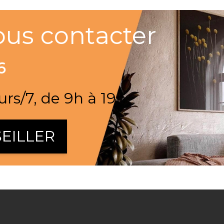
ous contacter
6
urs/7, de 9h à 19h
EILLER