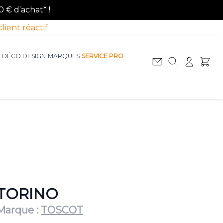
0 € d’achat* !
client réactif
A DÉCO DESIGN
MARQUES
SERVICE PRO
Afficher le sous-menu pour la catégorie La D
Afficher le sous-menu pour la catégorie Le Mobilier
TORINO
Marque :
TOSCOT