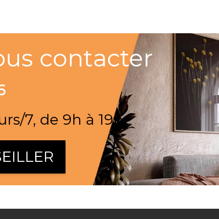
ous contacter
6
urs/7, de 9h à 19h
EILLER