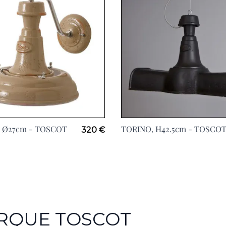
View larger image
 Ø27cm -
TOSCOT
TORINO, H42.5cm -
TOSCO
320 €
ARQUE TOSCOT