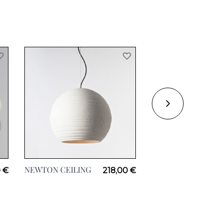
NEWTON CEILING
NEWTON INCLINE
 €
218,00 €