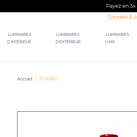
Payez en 3x o
Conseils & 
Allez au contenu
LUMINAIRES
LUMINAIRES
LUMINAIRES
D'INTÉRIEUR
D'EXTÉRIEUR
LUXE
Afficher le sous-menu pour la catégorie Lumin
Afficher le sous-menu p
Afficher 
Accueil
/
TORINO