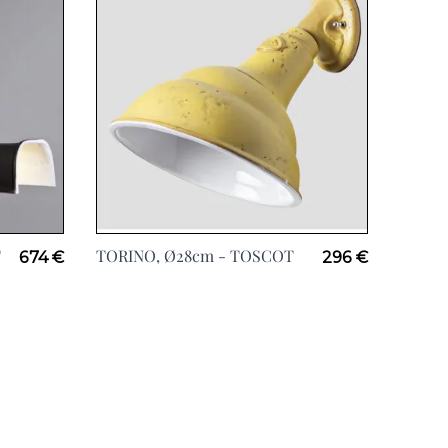
T
TORINO, Ø28cm -
TOSCOT
674 €
296 €