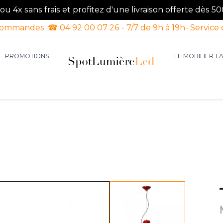
u 4x sans frais et profitez d'une livraison offerte dès 50
commandes :
☎ 04 92 00 07 26 - 7/7 de 9h à 19h
- Service 
PROMOTIONS
LE MOBILIER
L
aires d'intérieur
our la catégorie Luminaires d'extérieur
le sous-menu pour la catégorie Luminaires Luxe
View larger image