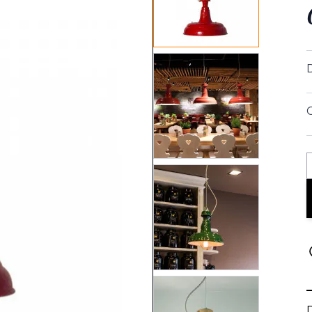
View larger image
View larger image
View larger image