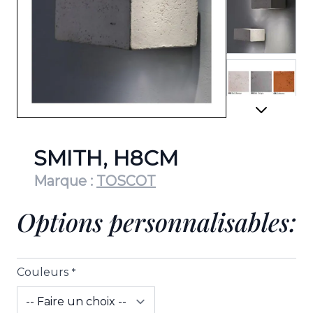
View lar
View lar
SMITH, H8CM
Marque :
TOSCOT
Options personnalisables:
Couleurs
*