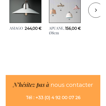
ASIAGO
APUANE,
244,00 €
156,00 €
NEWTON,
Ø8cm
H36cm
N’hésitez pas à
nous contacter
Tél : +33 (0) 4 92 00 07 26