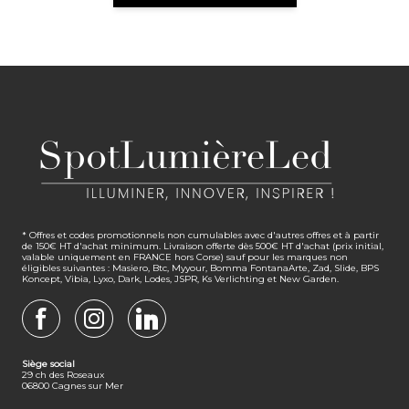
* Offres et codes promotionnels non cumulables avec d'autres offres et à partir
de 150€ HT d'achat minimum. Livraison offerte dès 500€ HT d'achat (prix initial,
valable uniquement en FRANCE hors Corse) sauf pour les marques non
éligibles suivantes : Masiero, Btc, Myyour, Bomma FontanaArte, Zad, Slide, BPS
Koncept, Vibia, Lyxo, Dark, Lodes, JSPR, Ks Verlichting et New Garden.
FACEBOOK
INSTAGRAM
LINKEDIN
Siège social
29 ch des Roseaux
06800 Cagnes sur Mer