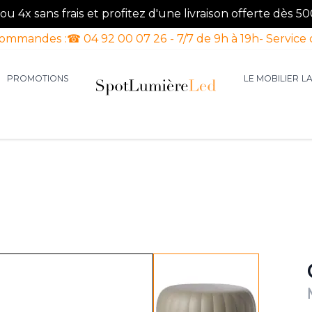
u 4x sans frais et profitez d'une livraison offerte dès 50
commandes :
☎ 04 92 00 07 26 - 7/7 de 9h à 19h
- Service 
PROMOTIONS
LE MOBILIER
L
aires d'intérieur
our la catégorie Luminaires d'extérieur
le sous-menu pour la catégorie Luminaires Luxe
View larger image