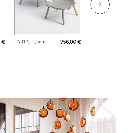
TARTA, H75cm
BIG KROKO, H75cm
 €
756,00 €