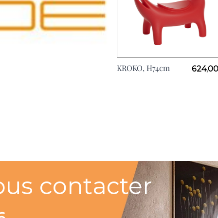
KROKO, H74cm
624,00
View larger image
ous contacter
6