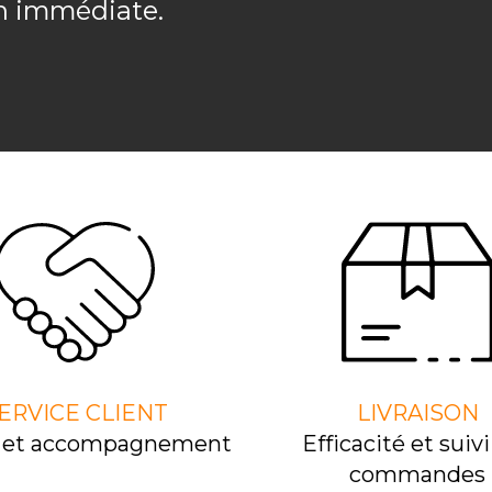
on immédiate.
ERVICE CLIENT
LIVRAISON
l et accompagnement
Efﬁcacité et suivi
commandes