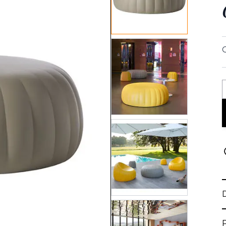
View larger image
View larger image
View larger image