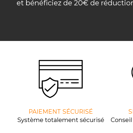
et bénéficiez de 20€ de réducti
PAIEMENT SÉCURISÉ
S
Système totalement sécurisé
Consei