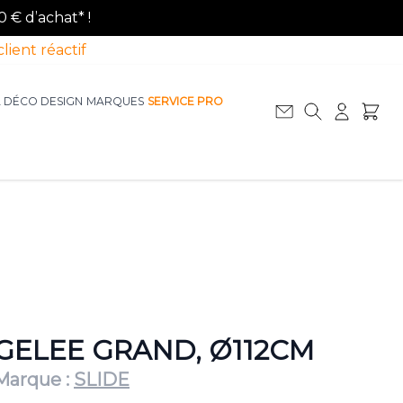
0 € d’achat* !
client réactif
A DÉCO DESIGN
MARQUES
SERVICE PRO
Afficher le sous-menu pour la catégorie La D
Afficher le sous-menu pour la catégorie Le Mobilier
GELEE GRAND, Ø112CM
Marque :
SLIDE