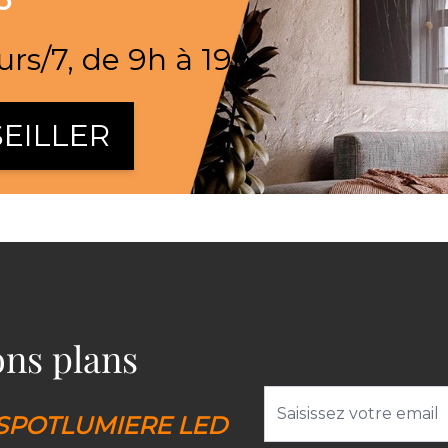
urs/7, de 9h à 19h
EILLER
bons plans
Adresse email
SPOTLUMIERE LED