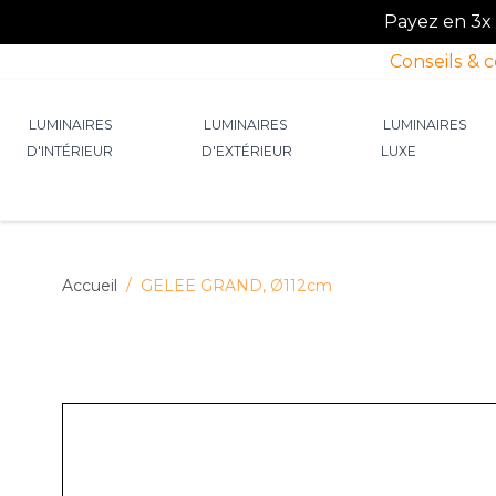
Payez en 3x o
Conseils & 
Allez au contenu
LUMINAIRES
LUMINAIRES
LUMINAIRES
D'INTÉRIEUR
D'EXTÉRIEUR
LUXE
Afficher le sous-menu pour la catégorie Lumin
Afficher le sous-menu p
Afficher 
Accueil
/
GELEE GRAND, Ø112cm