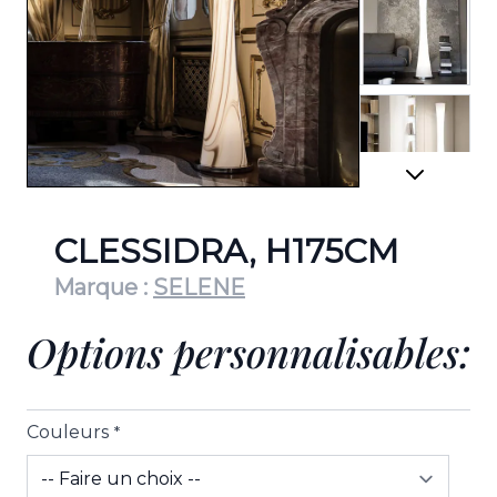
View lar
View lar
CLESSIDRA, H175CM
Marque :
SELENE
Options personnalisables:
View lar
Couleurs
*
View lar