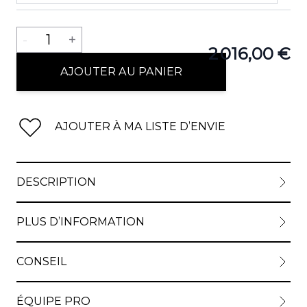
Quantité
-
1
+
2 016,00 €
View lar
AJOUTER AU PANIER
AJOUTER À MA LISTE D’ENVIE
View lar
DESCRIPTION
View lar
PLUS D’INFORMATION
CONSEIL
View lar
ÉQUIPE PRO