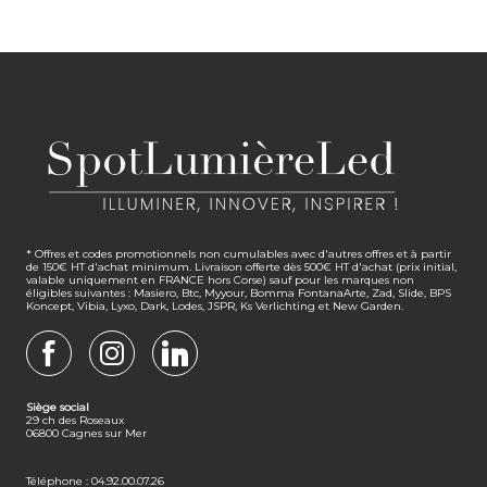
* Offres et codes promotionnels non cumulables avec d'autres offres et à partir
de 150€ HT d'achat minimum. Livraison offerte dès 500€ HT d'achat (prix initial,
valable uniquement en FRANCE hors Corse) sauf pour les marques non
éligibles suivantes : Masiero, Btc, Myyour, Bomma FontanaArte, Zad, Slide, BPS
Koncept, Vibia, Lyxo, Dark, Lodes, JSPR, Ks Verlichting et New Garden.
FACEBOOK
INSTAGRAM
LINKEDIN
Siège social
29 ch des Roseaux
06800 Cagnes sur Mer
Téléphone : 04.92.00.07.26