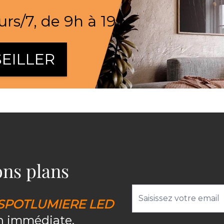
urs/7, de 9h à 19h
EILLER
bons plans
Adresse email
SPOTLUMIERE LED
on immédiate.