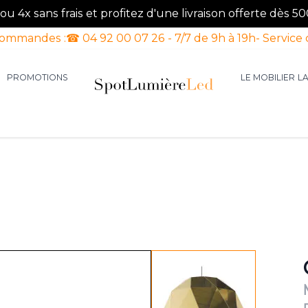
u 4x sans frais et profitez d'une livraison offerte dès 50
commandes :
☎ 04 92 00 07 26 - 7/7 de 9h à 19h
- Service 
PROMOTIONS
LE MOBILIER
L
aires d'intérieur
our la catégorie Luminaires d'extérieur
le sous-menu pour la catégorie Luminaires Luxe
View larger image