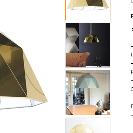
View larger image
View larger image
View larger image