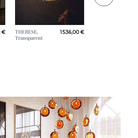
THERESE,
WOOFERS, H51cm
0 €
1 536,00 €
Transparent