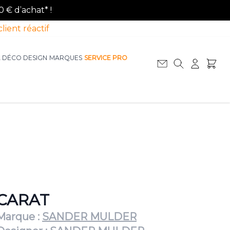
0 € d’achat* !
client réactif
A DÉCO DESIGN
MARQUES
SERVICE PRO
Afficher le sous-menu pour la catégorie La D
Afficher le sous-menu pour la catégorie Le Mobilier
CARAT
Marque :
SANDER MULDER