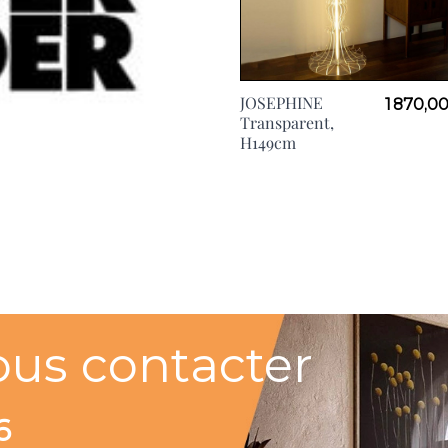
JOSEPHINE
1 870,0
Transparent,
H149cm
View larger image
View larger image
ous contacter
6