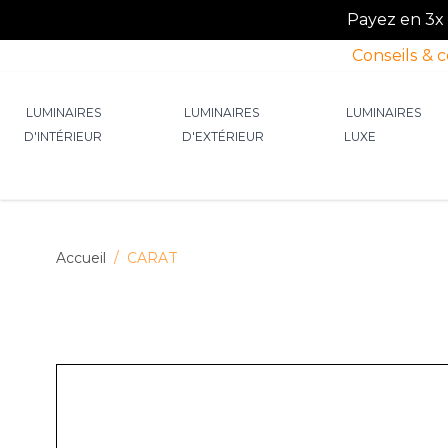
Payez en 3x o
Conseils & 
Allez au contenu
LUMINAIRES
LUMINAIRES
LUMINAIRES
D'INTÉRIEUR
D'EXTÉRIEUR
LUXE
Afficher le sous-menu pour la catégorie Lumin
Afficher le sous-menu p
Afficher 
Accueil
/
CARAT