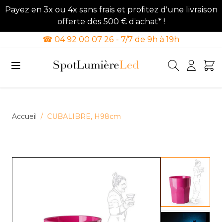
Payez en 3x ou 4x sans frais et profitez d'une livraison
offerte dès 500 € d’achat* !
☎ 04 92 00 07 26 - 7/7 de 9h à 19h
Allez au contenu
Accueil
/
CUBALIBRE, H98cm
View lar
View lar