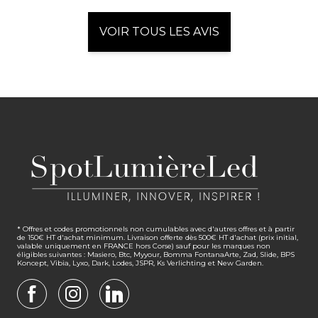
VOIR TOUS LES AVIS
* Offres et codes promotionnels non cumulables avec d'autres offres et à partir
de 150€ HT d'achat minimum. Livraison offerte dès 500€ HT d'achat (prix initial,
valable uniquement en FRANCE hors Corse) sauf pour les marques non
éligibles suivantes : Masiero, Btc, Myyour, Bomma FontanaArte, Zad, Slide, BPS
Koncept, Vibia, Lyxo, Dark, Lodes, JSPR, Ks Verlichting et New Garden.
FACEBOOK
INSTAGRAM
LINKEDIN