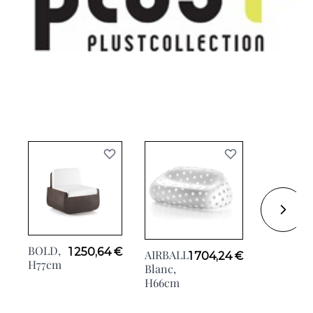
BOLD,
BUBA,
1 250,64 €
AIRBALL
1 704,24 €
H77cm
H175cm
Blanc,
H66cm