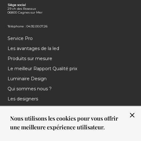
Siège social
29 ch des Roseaux
06800 Cagnes sur Mer
Téléphone : 04.92.00.07.26
Service Pro
Les avantages de la led
Produits sur mesure
Le meilleur Rapport Qualité prix
Luminaire Design
Qui sommes nous ?
Les designers
Les marques
Nous utilisons les cookies pour vous offrir
Nos réalisations
une meilleure expérience utilisateur.
Nos Clients
Les nouveautés