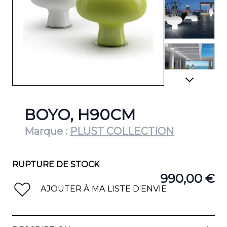
View lar
View lar
BOYO, H90CM
Marque :
PLUST COLLECTION
RUPTURE DE STOCK
990,00 €
AJOUTER À MA LISTE D’ENVIE