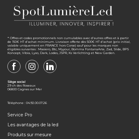
* Offres et codes promotionnels non cumulables avec d'autres offres et à partir
de 150€ HT d'achat minimum. Livraison offerte dès 500€ HT d'achat (prix initial,
valable uniquement en FRANCE hors Corse) sauf pour les marques non
éligibles suivantes : Masiero, Btc, Myyour, Bomma FontanaArte, Zad, Slide, BPS
Koncept, Vibia, Lyxo, Dark, Lodes, JSPR, Ks Verlichting et New Garden.
FACEBOOK
INSTAGRAM
LINKEDIN
Siège social
29 ch des Roseaux
06800 Cagnes sur Mer
Téléphone : 04.92.00.07.26
Service Pro
Les avantages de la led
Produits sur mesure