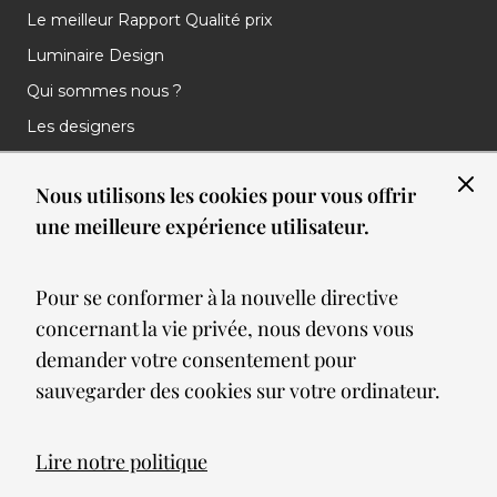
Le meilleur Rapport Qualité prix
Luminaire Design
Qui sommes nous ?
Les designers
Les marques
Nous utilisons les cookies pour vous offrir
Nos réalisations
une meilleure expérience utilisateur.
Nos Clients
Les nouveautés
Pour se conformer à la nouvelle directive
Meilleures ventes
concernant la vie privée, nous devons vous
Blog
demander votre consentement pour
sauvegarder des cookies sur votre ordinateur.
© 2026 Spot lumiere led. All Rights Reserved
Lire notre politique