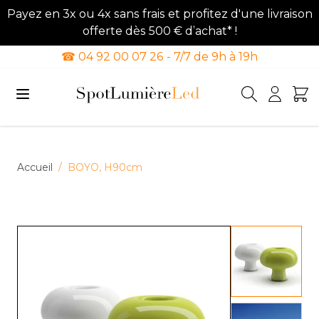
Payez en 3x ou 4x sans frais et profitez d'une livraison
offerte dès 500 € d’achat* !
☎ 04 92 00 07 26 - 7/7 de 9h à 19h
Allez au contenu
Accueil
/
BOYO, H90cm
View lar
View lar