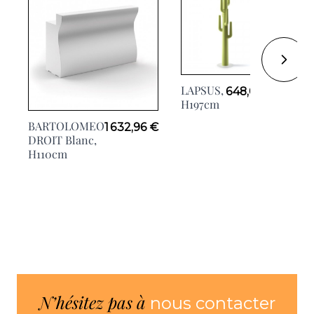
LAPSUS,
648,00 €
H197cm
AR
BARTOLOMEO
1 632,96 €
H7
DROIT Blanc,
H110cm
N’hésitez pas à
nous contacter