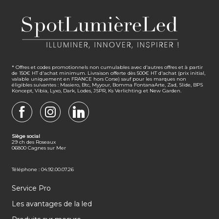
* Offres et codes promotionnels non cumulables avec d'autres offres et à partir
de 150€ HT d'achat minimum. Livraison offerte dès 500€ HT d'achat (prix initial,
valable uniquement en FRANCE hors Corse) sauf pour les marques non
éligibles suivantes : Masiero, Btc, Myyour, Bomma FontanaArte, Zad, Slide, BPS
Koncept, Vibia, Lyxo, Dark, Lodes, JSPR, Ks Verlichting et New Garden.
FACEBOOK
INSTAGRAM
LINKEDIN
Siège social
29 ch des Roseaux
06800 Cagnes sur Mer
Téléphone : 04.92.00.07.26
Service Pro
Les avantages de la led