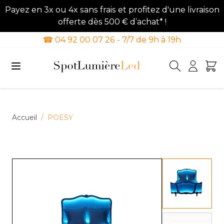
Payez en 3x ou 4x sans frais et profitez d'une livraison
offerte dès 500 € d’achat* !
☎ 04 92 00 07 26 - 7/7 de 9h à 19h
Allez au contenu
Accueil
/
POESY
View lar
View lar