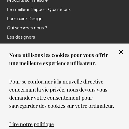
Produits sur mesure
Le meilleur Rapport Qualité prix
Luminaire Design
Qui sommes nous ?
Les designers
Les marques
Nous utilisons les cookies pour vous offrir
Nos réalisations
une meilleure expérience utilisateur.
Nos Clients
Les nouveautés
Pour se conformer à la nouvelle directive
Meilleures ventes
concernant la vie privée, nous devons vous
Blog
demander votre consentement pour
sauvegarder des cookies sur votre ordinateur.
© 2026 Spot lumiere led. All Rights Reserved
Lire notre politique