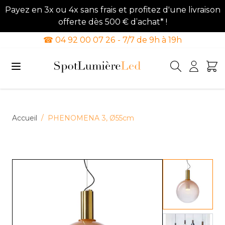
Payez en 3x ou 4x sans frais et profitez d'une livraison
offerte dès 500 € d’achat* !
☎ 04 92 00 07 26 - 7/7 de 9h à 19h
Allez au contenu
Accueil
/
PHENOMENA 3, Ø55cm
View lar
View lar