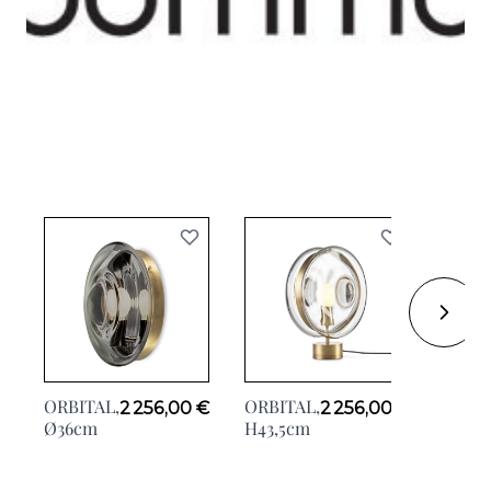
ORBITAL,
ORBITAL,
ORBI
2 256,00 €
2 256,00 €
Ø36cm
H43,5cm
H150