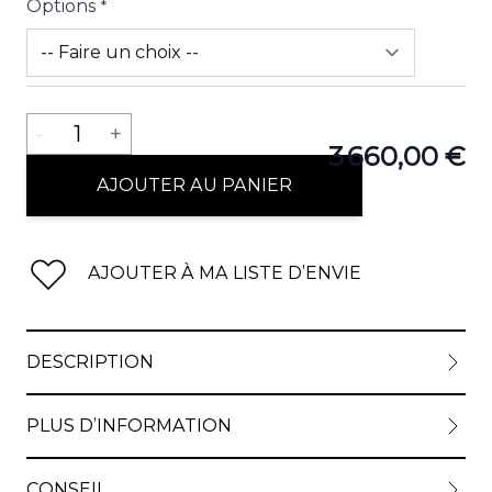
Options
*
View lar
Quantité
-
1
+
3 660,00 €
AJOUTER AU PANIER
View lar
AJOUTER À MA LISTE D’ENVIE
View lar
DESCRIPTION
PLUS D’INFORMATION
CONSEIL