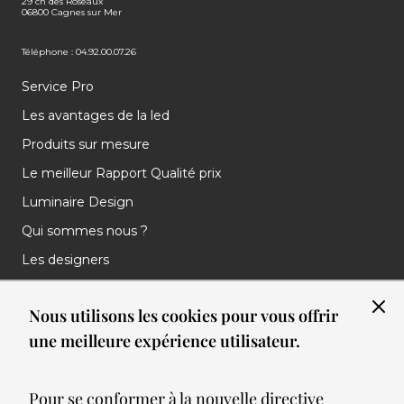
29 ch des Roseaux
06800 Cagnes sur Mer
Téléphone : 04.92.00.07.26
Service Pro
Les avantages de la led
Produits sur mesure
Le meilleur Rapport Qualité prix
Luminaire Design
Qui sommes nous ?
Les designers
Les marques
Nous utilisons les cookies pour vous offrir
Nos réalisations
une meilleure expérience utilisateur.
Nos Clients
Les nouveautés
Pour se conformer à la nouvelle directive