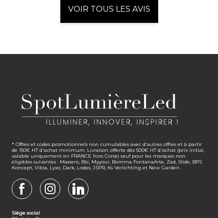
VOIR TOUS LES AVIS
* Offres et codes promotionnels non cumulables avec d'autres offres et à partir
de 150€ HT d'achat minimum. Livraison offerte dès 500€ HT d'achat (prix initial,
valable uniquement en FRANCE hors Corse) sauf pour les marques non
éligibles suivantes : Masiero, Btc, Myyour, Bomma FontanaArte, Zad, Slide, BPS
Koncept, Vibia, Lyxo, Dark, Lodes, JSPR, Ks Verlichting et New Garden.
FACEBOOK
INSTAGRAM
LINKEDIN
Siège social