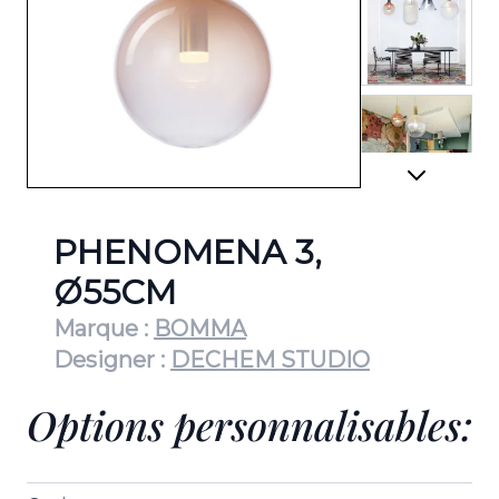
View lar
View lar
PHENOMENA 3,
Ø55CM
Marque :
BOMMA
View lar
Designer :
DECHEM STUDIO
Options personnalisables:
View lar