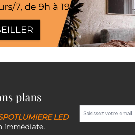
urs/7, de 9h à 19h
EILLER
bons plans
Adresse email
SPOTLUMIERE LED
on immédiate.