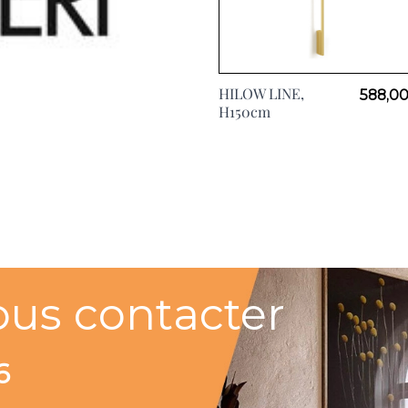
HILOW LINE,
588,00
H150cm
ous contacter
6