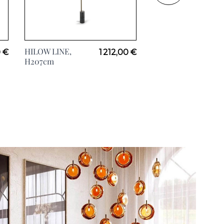
HILOW LINE,
SILVER RING
 €
1 212,00 €
H207cm