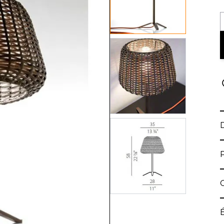
View larger image
View larger image