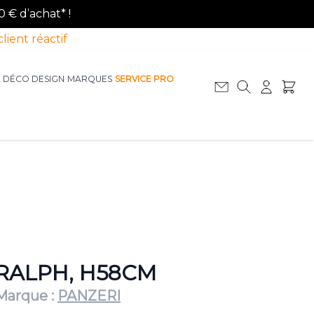
0 € d’achat* !
client réactif
A DÉCO DESIGN
MARQUES
SERVICE PRO
Afficher le sous-menu pour la catégorie La D
Afficher le sous-menu pour la catégorie Le Mobilier
RALPH, H58CM
Marque :
PANZERI