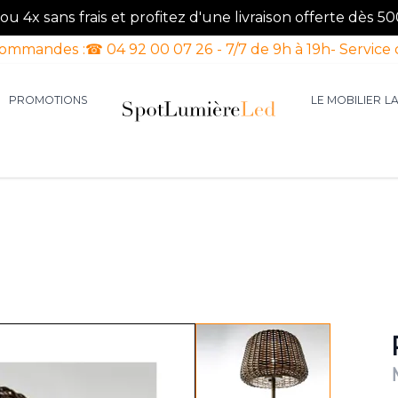
u 4x sans frais et profitez d'une livraison offerte dès 50
commandes :
☎ 04 92 00 07 26 - 7/7 de 9h à 19h
- Service 
PROMOTIONS
LE MOBILIER
L
aires d'intérieur
our la catégorie Luminaires d'extérieur
le sous-menu pour la catégorie Luminaires Luxe
View larger image