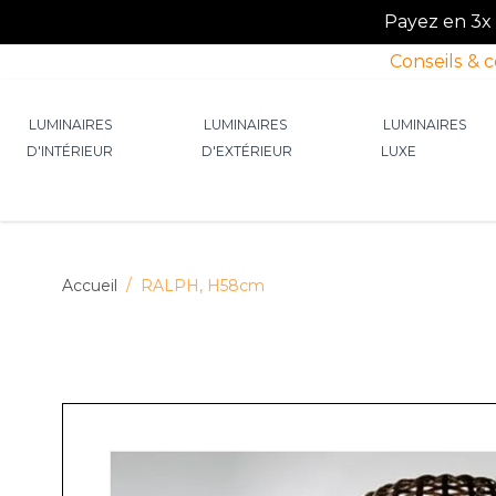
Payez en 3x o
Conseils & 
Allez au contenu
LUMINAIRES
LUMINAIRES
LUMINAIRES
D'INTÉRIEUR
D'EXTÉRIEUR
LUXE
Afficher le sous-menu pour la catégorie Lumin
Afficher le sous-menu p
Afficher 
Accueil
/
RALPH, H58cm