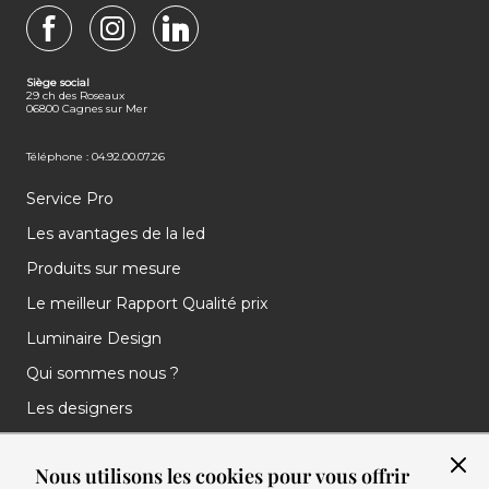
FACEBOOK
INSTAGRAM
LINKEDIN
Siège social
29 ch des Roseaux
06800 Cagnes sur Mer
Téléphone : 04.92.00.07.26
Service Pro
Les avantages de la led
Produits sur mesure
Le meilleur Rapport Qualité prix
Luminaire Design
Qui sommes nous ?
Les designers
Les marques
Nous utilisons les cookies pour vous offrir
Nos réalisations