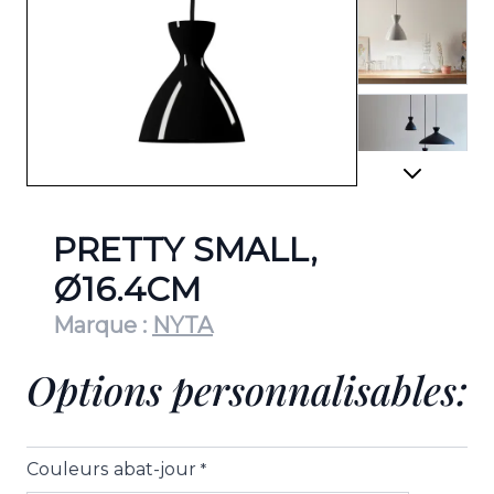
View lar
View lar
PRETTY SMALL,
Ø16.4CM
Marque :
NYTA
View lar
Options personnalisables:
View lar
Couleurs abat-jour
*