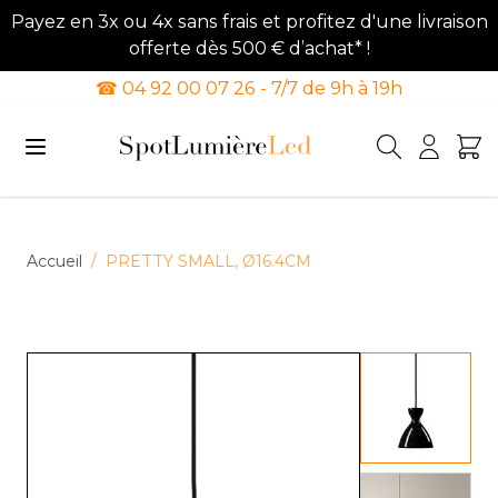
Payez en 3x ou 4x sans frais et profitez d'une livraison
offerte dès 500 € d’achat* !
☎ 04 92 00 07 26 - 7/7 de 9h à 19h
Allez au contenu
Accueil
/
PRETTY SMALL, Ø16.4CM
View lar
View lar