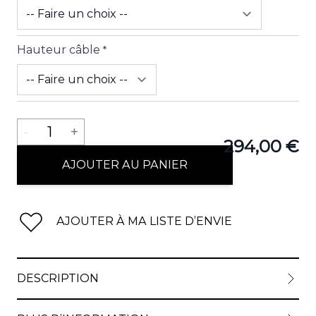
Hauteur câble
*
View lar
Quantité
-
1
+
294,00 €
AJOUTER AU PANIER
AJOUTER À MA LISTE D’ENVIE
DESCRIPTION