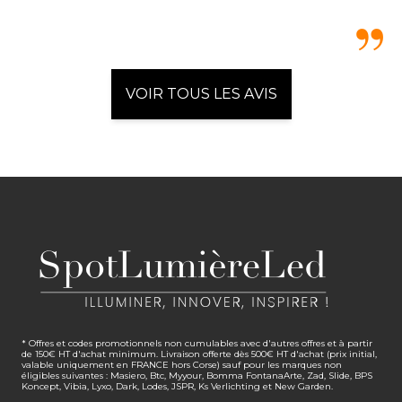
VOIR TOUS LES AVIS
* Offres et codes promotionnels non cumulables avec d'autres offres et à partir
de 150€ HT d'achat minimum. Livraison offerte dès 500€ HT d'achat (prix initial,
valable uniquement en FRANCE hors Corse) sauf pour les marques non
éligibles suivantes : Masiero, Btc, Myyour, Bomma FontanaArte, Zad, Slide, BPS
Koncept, Vibia, Lyxo, Dark, Lodes, JSPR, Ks Verlichting et New Garden.