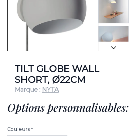
View lar
View lar
TILT GLOBE WALL
SHORT, Ø22CM
Marque :
NYTA
Options personnalisables:
Couleurs
*