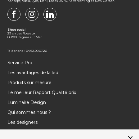
Koncept, Vibia, Lyxo, Dark, Lodes, JSPR, Ks Verlichting et New Garden.
FACEBOOK
INSTAGRAM
LINKEDIN
Siège social
29 ch des Roseaux
06800 Cagnes sur Mer
Téléphone : 04.92.00.07.26
Service Pro
Les avantages de la led
Produits sur mesure
Le meilleur Rapport Qualité prix
Luminaire Design
Qui sommes nous ?
Les designers
Les marques