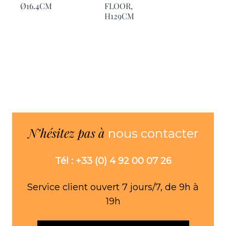
Ø16.4CM
FLOOR,
H33.7CM
H129CM
N’hésitez pas à
nous contacter
Tél : +33 (0) 4 92 00 07 26
Service client ouvert 7 jours/7, de 9h à
19h