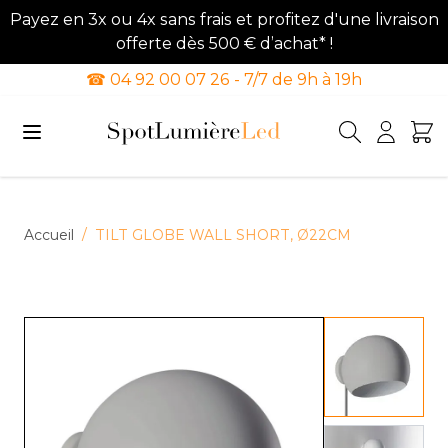
Payez en 3x ou 4x sans frais et profitez d'une livraison
offerte dès 500 € d’achat* !
☎ 04 92 00 07 26 - 7/7 de 9h à 19h
Allez au contenu
Accueil
/
TILT GLOBE WALL SHORT, Ø22CM
View lar
View lar